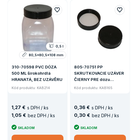
0,5 l
80,5x80,5x108 mm
310-70598 PVC DÓZA
805-70751 PP
500 ML širokohrdlá
SKRUTKOVACIE UZÁVER
HRANATÁ, BEZ UZÁVĚRU
ČIERNY PRE dózu
širokohrdlá 100 ML
Kód produktu: KAB214
Kód produktu: KAB165
1
,
27 €
0
,
36 €
s DPH / ks
s DPH / ks
1
,
05 €
0
,
30 €
bez DPH / ks
bez DPH / ks
SKLADOM
SKLADOM