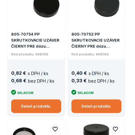
805-70754 PP
805-70752 PP
SKRUTKOVACIE UZÁVER
SKRUTKOVACIE UZÁVER
ČIERNY PRE dózu
ČIERNY PRE dózu
ŠIROKOHRLOU 750 -
ŠIROKOHRLOU 200-300
Kód produktu: KAB168
Kód produktu: KAB166
2000 ML
ML
0
,
82 €
0
,
40 €
s DPH / ks
s DPH / ks
0
,
68 €
0
,
33 €
bez DPH / ks
bez DPH / ks
SKLADOM
SKLADOM
Detail produktu
Detail produktu