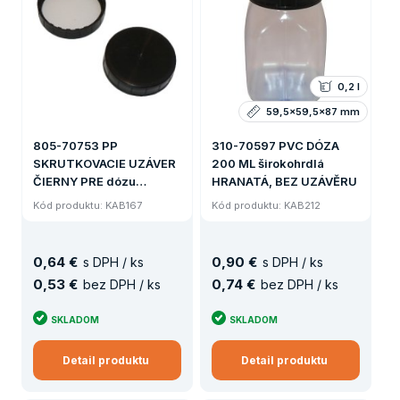
0,2 l
59,5x59,5x87 mm
805-70753 PP
310-70597 PVC DÓZA
SKRUTKOVACIE UZÁVER
200 ML širokohrdlá
ČIERNY PRE dózu
HRANATÁ, BEZ UZÁVĚRU
ŠIROKOHRLOU 500 ML
Kód produktu: KAB167
Kód produktu: KAB212
0
,
64 €
0
,
90 €
s DPH / ks
s DPH / ks
0
,
53 €
0
,
74 €
bez DPH / ks
bez DPH / ks
SKLADOM
SKLADOM
Detail produktu
Detail produktu