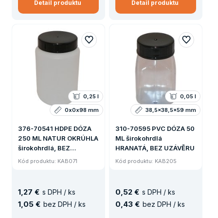
Detail produktu
Detail produktu
0,25 l
0,05 l
0x0x98 mm
38,5x38,5x59 mm
376-70541 HDPE DÓZA
310-70595 PVC DÓZA 50
250 ML NATUR OKRÚHLA
ML širokohrdlá
širokohrdlá, BEZ
HRANATÁ, BEZ UZÁVĚRU
UZÁVĚRU
Kód produktu: KAB071
Kód produktu: KAB205
1
,
27 €
0
,
52 €
s DPH / ks
s DPH / ks
1
,
05 €
0
,
43 €
bez DPH / ks
bez DPH / ks