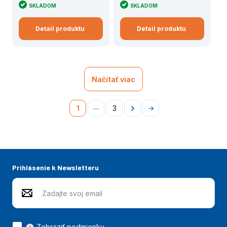
SKLADOM
SKLADOM
Detail produktu
Detail produktu
Načítať viac
…
1
3
Následující
Na
konec
Prihlásenie k Newsletteru
Zobraziť podmienky