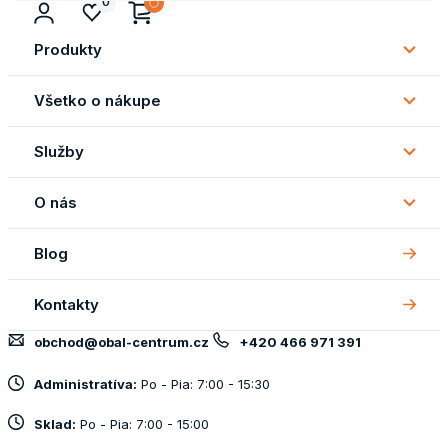
0
Produkty
Subm
Produ
Všetko o nákupe
Subm
Všetk
Služby
o
Subm
náku
Služb
O nás
Subm
O
Blog
nás
Kontakty
obchod@obal-centrum.cz
+420 466 971 391
Administratíva:
Po - Pia: 7:00 - 15:30
Sklad:
Po - Pia: 7:00 - 15:00