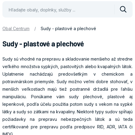
Vyhle
Obal Centrum
/
Sudy - plastové a plechové
Sudy - plastové a plechové
Sudy sú vhodné na prepravu a skladovanie menšieho až stredne
veľkého množstva sypkých, pastovitých alebo kvapalných látok.
Uplatnenie nachádzajú predovšetkým v chemickom a
potravinárskom priemysle. Sudy možno veľmi dobre stohovať, v
menších veľkostiach majú tiež postranné držadlá pre ľahšiu
manipuláciu. Ponúkame vám sudy plechové, plastové aj
lepenkové, podľa účelu použitia potom sudy s vekom na sypké
látky a sudy so zátkami na kvapaliny. Niektoré typy sudov spĺňajú
požiadavky na prepravu nebezpečných látok a sú teda
certifikované pre prepravu podľa predpisov RID, ADR, IATA či
IMDG.