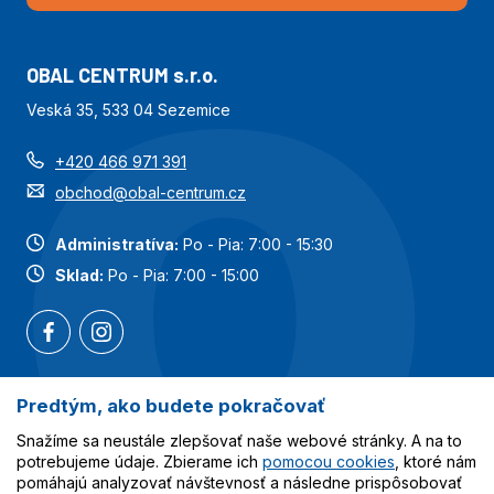
OBAL CENTRUM s.r.o.
Veská 35, 533 04 Sezemice
+420 466 971 391
obchod@obal-centrum.cz
Administratíva:
Po - Pia: 7:00 - 15:30
Sklad:
Po - Pia: 7:00 - 15:00
Predtým, ako budete pokračovať
Najobľúbenejšie kategórie
Snažíme sa neustále zlepšovať naše webové stránky. A na to
potrebujeme údaje. Zbierame ich
pomocou cookies
, ktoré nám
Služby
pomáhajú analyzovať návštevnosť a následne prispôsobovať