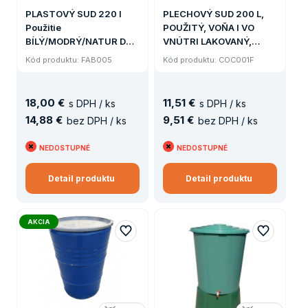
PLASTOVÝ SUD 220 l
PLECHOVÝ SUD 200 L,
Použitie
POUŽITÝ, VOŇA I VO
BÍLÝ/MODRÝ/NATUR DVE
VNÚTRI LAKOVANÝ,
ZÁTKY NA KVAPALINY
ODNÍMATEĽNÉ VEKO +
Kód produktu: FAB005
Kód produktu: COC001F
(SUD 200 L)
ZÁTKY PÁKOVÝ UZÁVER
18
,
00 €
11
,
51 €
s DPH / ks
s DPH / ks
14
,
88 €
9
,
51 €
bez DPH / ks
bez DPH / ks
NEDOSTUPNÉ
NEDOSTUPNÉ
Detail produktu
Detail produktu
AKCIA