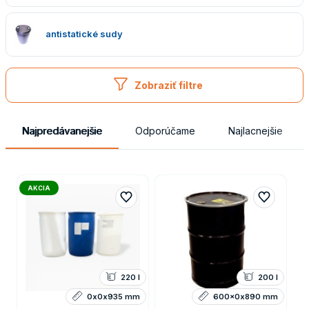
antistatické sudy
Zobraziť filtre
Najpredávanejšie
Odporúčame
Najlacnejšie
AKCIA
220 l
200 l
0x0x935 mm
600x0x890 mm