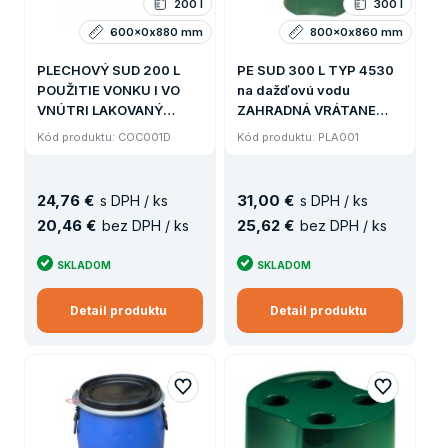
200 l
300 l
600x0x880 mm
800x0x860 mm
PLECHOVÝ SUD 200 L
PE SUD 300 L TYP 4530
POUŽITIE VONKU I VO
na dažďovú vodu
VNÚTRI LAKOVANÝ
ZAHRADNÁ VRÁTANE
ODNÍMATEĽNÉ VEKO
výpustného kohútika A
Kód produktu: COC001D
Kód produktu: PLA001
VEKA (8,5kg)
24
,
76 €
31
,
00 €
s DPH / ks
s DPH / ks
20
,
46 €
25
,
62 €
bez DPH / ks
bez DPH / ks
SKLADOM
SKLADOM
Detail produktu
Detail produktu