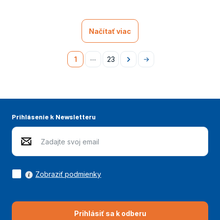
Načítať viac
…
1
23
Následující
Na
konec
Prihlásenie k Newsletteru
Zobraziť podmienky
Prihlásiť sa k odberu