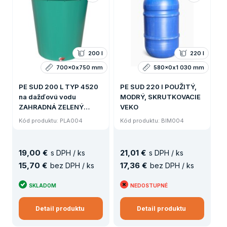
200 l
220 l
700x0x750 mm
580x0x1 030 mm
PE SUD 200 L TYP 4520
PE SUD 220 l POUŽITÝ,
na dažďovú vodu
MODRÝ, SKRUTKOVACIE
ZAHRADNÁ ZELENÝ
VEKO
VRÁTANE výpustného
Kód produktu: PLA004
Kód produktu: BIM004
kohútika A VEKA (6,4kg)
19
,
00 €
21
,
01 €
s DPH / ks
s DPH / ks
15
,
70 €
17
,
36 €
bez DPH / ks
bez DPH / ks
SKLADOM
NEDOSTUPNÉ
Detail produktu
Detail produktu