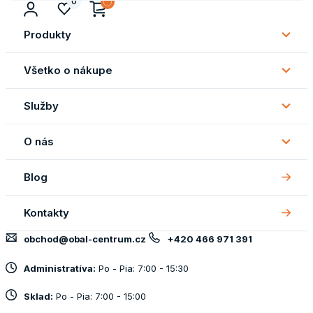
0
Produkty
Subm
Produ
Všetko o nákupe
Subm
Všetk
Služby
o
Subm
náku
Služb
O nás
Subm
O
Blog
nás
Kontakty
obchod@obal-centrum.cz
+420 466 971 391
Administratíva:
Po - Pia: 7:00 - 15:30
Sklad:
Po - Pia: 7:00 - 15:00