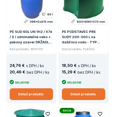
60 l
398x0x615 mm
600x690x370 mm
PE SUD 60L UN 1H2 / X74
PE PODSTAVEC PRE
/ S / odnímateľné veko +
SUDY 200-300 L na
pákový uzáver DRŽADLA
dažďovú vodu - TYP
3 kg
4501 (4KG)
Kód produktu: MOF001
Kód produktu: PLA002
24
,
76 €
18
,
50 €
s DPH / ks
s DPH / ks
20
,
46 €
15
,
29 €
bez DPH / ks
bez DPH / ks
SKLADOM
SKLADOM
Detail produktu
Detail produktu
AKCIA