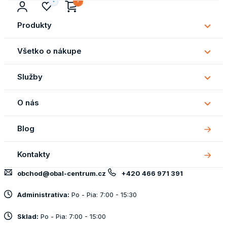
Produkty
Subm
Produ
Všetko o nákupe
Subm
Všetk
Služby
o
Subm
náku
Služb
O nás
Subm
O
Blog
nás
Kontakty
obchod@obal-centrum.cz
+420 466 971 391
Administratíva:
Po - Pia: 7:00 - 15:30
Sklad:
Po - Pia: 7:00 - 15:00