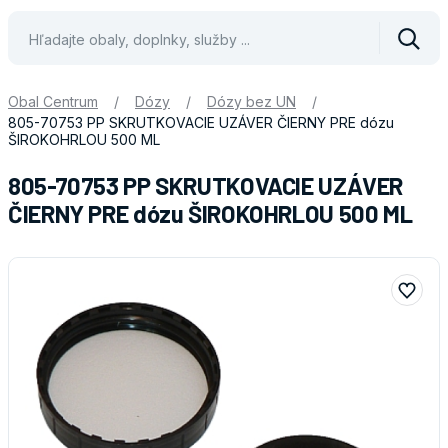
Vyhle
Obal Centrum
/
Dózy
/
Dózy bez UN
/
805-70753 PP SKRUTKOVACIE UZÁVER ČIERNY PRE dózu
ŠIROKOHRLOU 500 ML
805-70753 PP SKRUTKOVACIE UZÁVER
ČIERNY PRE dózu ŠIROKOHRLOU 500 ML