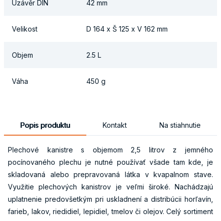
Uzávěr DIN
42 mm
Velikost
D 164 x Š 125 x V 162 mm
Objem
2.5 L
Váha
450 g
Popis produktu
Kontakt
Na stiahnutie
Plechové kanistre s objemom 2,5 litrov z jemného
pocínovaného plechu je nutné používať všade tam kde, je
skladovaná alebo prepravovaná látka v kvapalnom stave.
Využitie plechových kanistrov je veľmi široké. Nachádzajú
uplatnenie predovšetkým pri uskladnení a distribúcii horľavín,
farieb, lakov, riedidiel, lepidiel, tmelov či olejov. Celý sortiment