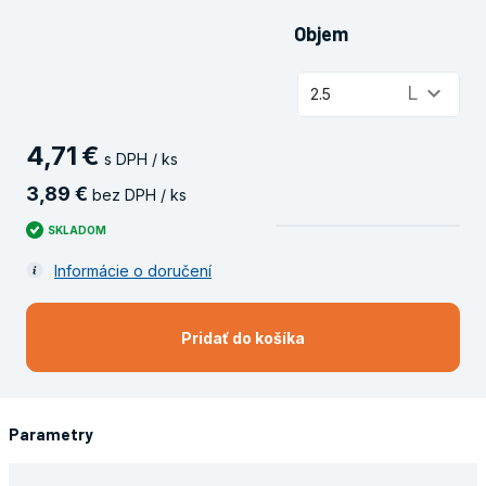
Objem
keyboard_arrow_down
L
2.5
4
,
71
€
s DPH / ks
3
,
89
€
bez DPH / ks
SKLADOM
Informácie o doručení
Pridať do košíka
Parametry