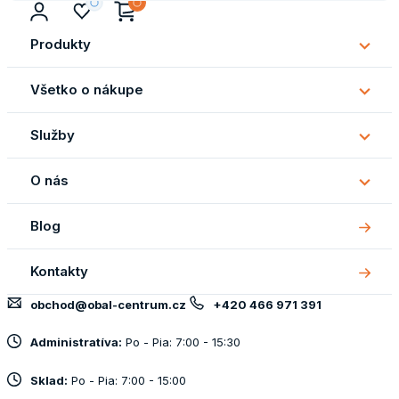
Produkty
Subm
Produ
Všetko o nákupe
Subm
Všetk
Služby
o
Subm
náku
Služb
O nás
Subm
O
Blog
nás
Kontakty
obchod@obal-centrum.cz
+420 466 971 391
Administratíva:
Po - Pia: 7:00 - 15:30
Sklad:
Po - Pia: 7:00 - 15:00