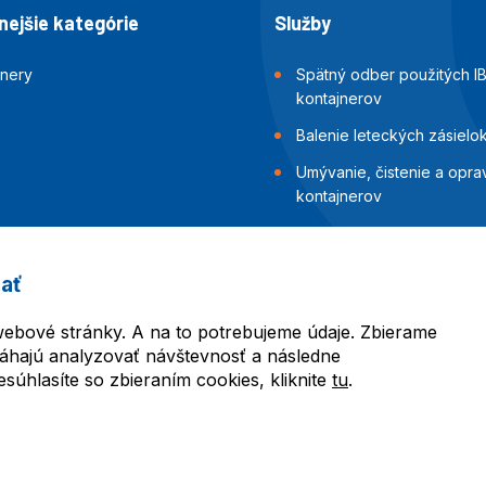
ejšie kategórie
Služby
jnery
Spätný odber použitých I
kontajnerov
Balenie leteckých zásielo
Umývanie, čistenie a opra
kontajnerov
Inšpekcia a skúšky tesnost
kontajnerov
ať
Balenie námorných zásiel
ebové stránky. A na to potrebujeme údaje. Zbierame
áhajú analyzovať návštevnosť a následne
úhlasíte so zbieraním cookies, kliknite
tu
.
l