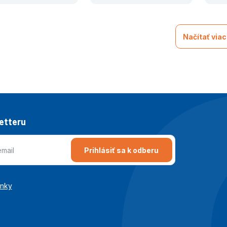
Načítať viac
letteru
Prihlásiť sa k odberu
enky