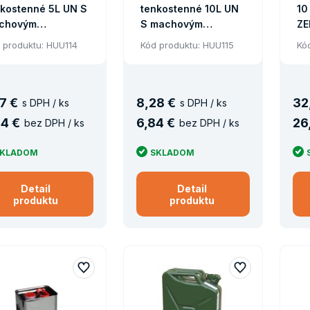
nkostenné 5L UN S
tenkostenné 10L UN
10
chovým
S machovým
ZE
ÁVEROM
UZÁVEROM
 produktu: HUU114
Kód produktu: HUU115
Kó
7 €
8
,
28 €
32
s DPH / ks
s DPH / ks
4 €
6
,
84 €
26
bez DPH / ks
bez DPH / ks
SKLADOM
SKLADOM
Detail
Detail
produktu
produktu