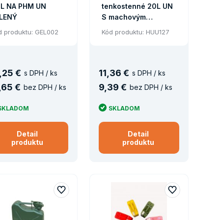
 L NA PHM UN
tenkostenné 20L UN
LENÝ
S machovým
UZÁVEROM DIN 57mm
d produktu: GEL002
Kód produktu: HUU127
,
25 €
11
,
36 €
s DPH / ks
s DPH / ks
,
65 €
9
,
39 €
bez DPH / ks
bez DPH / ks
SKLADOM
SKLADOM
Detail
Detail
produktu
produktu