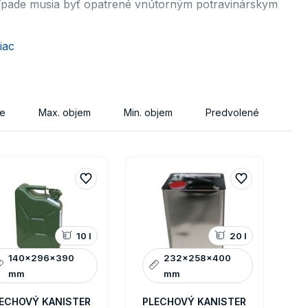
prípade musia byť opatrené vnútorným potravinárskym
iac
ie
Max. objem
Min. objem
Predvolené
10 l
20 l
140x296x390
232x258x400
mm
mm
ECHOVÝ KANISTER
PLECHOVÝ KANISTER