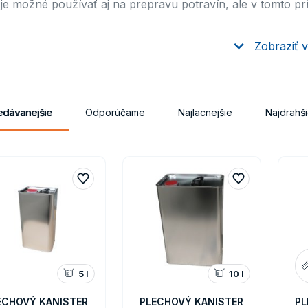
 je možné používať aj na prepravu potravín, ale v tomto 
Zobraziť v
lechových kanistrov
30 litrov
edávanejšie
Odporúčame
Najlacnejšie
Najdrahš
 A PREDNOSTI plechových kanistroch
tre sú vyrobené z pocínovaného plechu
vý uzáver plechového kanistra je v štandardnej výbave
rtifikácia kanistrov
ý obal
sť stohovania
lo
5 l
10 l
ECHOVÝ KANISTER
PLECHOVÝ KANISTER
PL