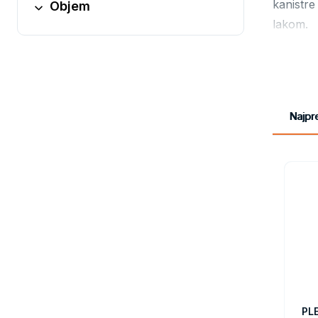
kanistre
Objem
lakom.
OBJEM p
Obaly
2,5 - 
Najpr
VÝHODY
kanis
macho
UN ce
odoln
možno
držad
PL