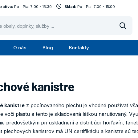
ratíva:
Po - Pia: 7:00 - 15:30
Sklad:
Po - Pia: 7:00 - 15:00
Vyhled
O nás
Blog
Kontakty
Submenu
Submenu
Služby
O
nás
chové kanistre
é kanistre
z pocínovaného plechu je vhodné používať všad
e voči plastu a tento je skladovaná látkou narušovaný. Vyu
ie predovšetkým pri uskladnení a distribúcii horľavín, farieb, 
t plechových kanistrov má UN certifikáciu a kanistre sú 