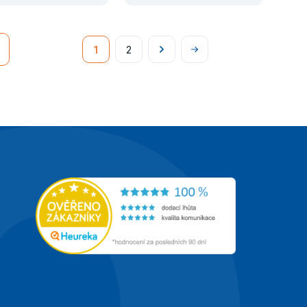
1
2
Následující
Na
konec