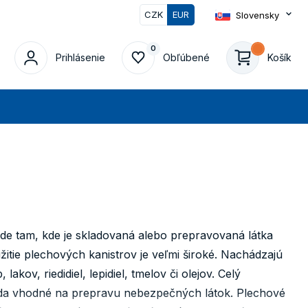
CZK
EUR
Slovensky
0
0
Prihlásenie
Obľúbené
Košík
at
e tam, kde je skladovaná alebo prepravovaná látka
žitie plechových kanistrov je veľmi široké. Nachádzajú
lakov, riedidiel, lepidiel, tmelov či olejov. Celý
teda vhodné na prepravu nebezpečných látok. Plechové