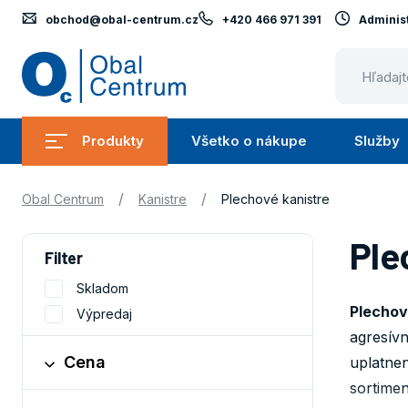
obchod@obal-centrum.cz
+420 466 971 391
Administ
Obal
Centrum
Produkty
Všetko o nákupe
Služby
Submenu
Submenu
Produkty
Všetko
/
/
Obal Centrum
Kanistre
Plechové kanistre
o
nákupe
Ple
Filter
Skladom
Plechov
Výpredaj
agresívn
Cena
uplatnen
sortimen