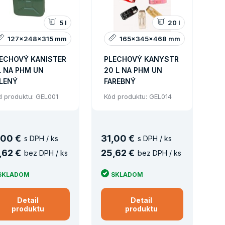
5 l
20 l
127x248x315 mm
165x345x468 mm
ECHOVÝ KANISTER
PLECHOVÝ KANYSTR
L NA PHM UN
20 L NA PHM UN
LENÝ
FAREBNÝ
d produktu: GEL001
Kód produktu: GEL014
00 €
31
,
00 €
s DPH / ks
s DPH / ks
,
62 €
25
,
62 €
bez DPH / ks
bez DPH / ks
SKLADOM
SKLADOM
Detail
Detail
produktu
produktu