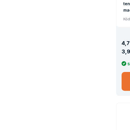
te
ma
UZ
Kód
4
,
7
3
,
9