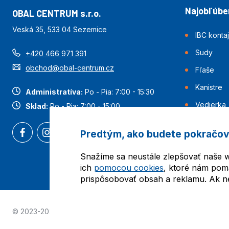
Najobľúben
OBAL CENTRUM s.r.o.
Veská 35, 533 04 Sezemice
IBC konta
Sudy
+420 466 971 391
obchod@obal-centrum.cz
Fľaše
Kanistre
Administratíva:
Po - Pia: 7:00 - 15:30
Vedierka
Sklad:
Po - Pia: 7:00 - 15:00
Predtým, ako budete pokračov
Snažíme sa neustále zlepšovať naše w
ich
pomocou cookies
, ktoré nám pom
prispôsobovať obsah a reklamu. Ak nes
© 2023-2026 Obalcentrum.cz. Všetky práva vyhradené. Vytvori