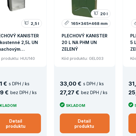
20 l
2,5 l
165x345x468 mm
ECHOVÝ KANISTER
PLECHOVÝ KANISTER
PL
nkostenné 2,5L UN
20 L NA PHM UN
5 
machovým
ZELENÝ
ZE
ÁVEROM 42 MM
 produktu: HUU140
Kód produktu: GEL003
Kó
1 €
33
,
00 €
31
,
s DPH / ks
s DPH / ks
9 €
27
,
27 €
25
bez DPH / ks
bez DPH / ks
SKLADOM
SKLADOM
Detail
Detail
produktu
produktu