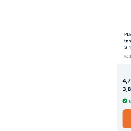
PL
te
S 
UZ
Kód
4
,
7
3
,
8