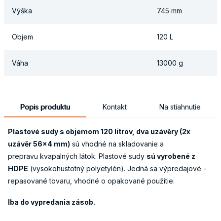
Výška
745 mm
Objem
120 L
Váha
13000 g
Popis produktu
Kontakt
Na stiahnutie
Plastové sudy s objemom 120 litrov, dva uzávěry (2x
uzávěr 56x4 mm)
sú vhodné na skladovanie a
prepravu kvapalných látok. Plastové sudy
sú vyrobené z
HDPE
(vysokohustotný polyetylén). Jedná sa výpredajové -
repasované tovaru, vhodné o opakované použitie.
Iba do vypredania zásob.