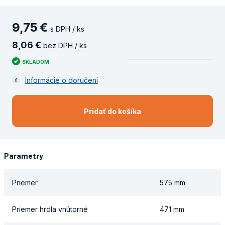
9
,
75
€
s DPH / ks
8
,
06
€
bez DPH / ks
SKLADOM
Informácie o doručení
Pridať do košíka
Parametry
Priemer
575 mm
Priemer hrdla vnútorné
471 mm