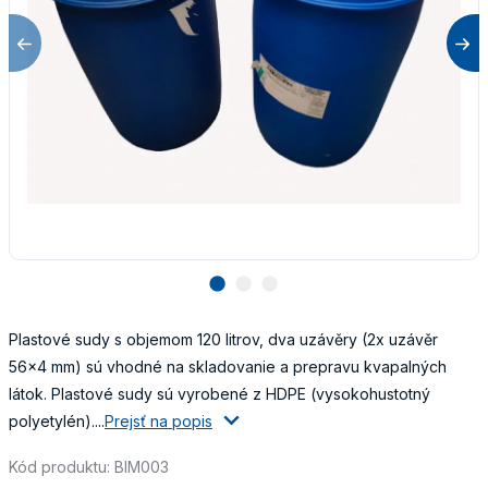
lens
lens
lens
Plastové sudy s objemom 120 litrov, dva uzávěry (2x uzávěr
56x4 mm) sú vhodné na skladovanie a prepravu kvapalných
látok. Plastové sudy sú vyrobené z HDPE (vysokohustotný
polyetylén)....
Prejsť na popis
Kód produktu: BIM003