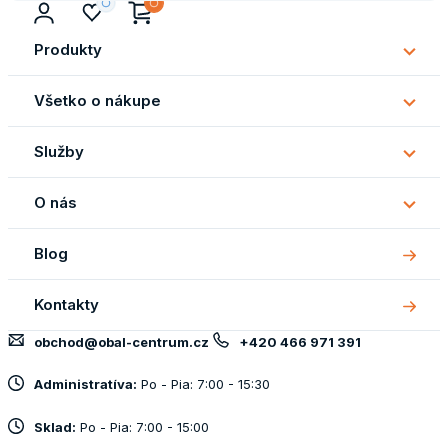
Produkty
Subm
Produ
Všetko o nákupe
Subm
Všetk
Služby
o
Subm
náku
Služb
O nás
Subm
O
Blog
nás
Kontakty
obchod@obal-centrum.cz
+420 466 971 391
Administratíva:
Po - Pia: 7:00 - 15:30
Sklad:
Po - Pia: 7:00 - 15:00