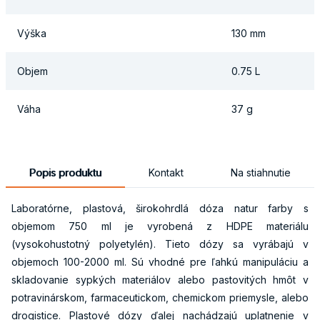
Výška
130 mm
Objem
0.75 L
Váha
37 g
Popis produktu
Kontakt
Na stiahnutie
Laboratórne, plastová, širokohrdlá dóza natur farby s
objemom 750 ml je vyrobená z HDPE materiálu
(vysokohustotný polyetylén). Tieto dózy sa vyrábajú v
objemoch 100-2000 ml. Sú vhodné pre ľahkú manipuláciu a
skladovanie sypkých materiálov alebo pastovitých hmôt v
potravinárskom, farmaceutickom, chemickom priemysle, alebo
drogistice. Plastové dózy ďalej nachádzajú uplatnenie v