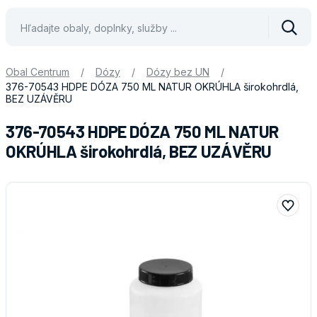
Vyhle
Obal Centrum
/
Dózy
/
Dózy bez UN
/
376-70543 HDPE DÓZA 750 ML NATUR OKRÚHLA širokohrdlá,
BEZ UZÁVĚRU
376-70543 HDPE DÓZA 750 ML NATUR
OKRÚHLA širokohrdlá, BEZ UZÁVĚRU