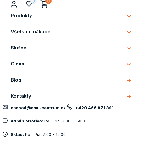
Produkty
Subm
Produ
Všetko o nákupe
Subm
Všetk
Služby
o
Subm
náku
Služb
O nás
Subm
O
Blog
nás
Kontakty
obchod@obal-centrum.cz
+420 466 971 391
Administratíva:
Po - Pia: 7:00 - 15:30
Sklad:
Po - Pia: 7:00 - 15:00