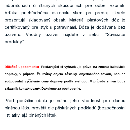
laboratóriách či štátnych skúšobniach pre odber vzoriek.
Vďaka priehľadnému materiálu stien pri predaji skvele
prezentujú skladovaný obsah. Materiál plastových dóz je
certifikovaný pre styk s potravinami. Dóza je dodávaná bez
uzáveru. Vhodný uzáver nájdete v sekcii "Súvisiace
produkty".
Dôležité upozornenie:
Predávajúci si vyhradzuje právo na zmenu kalkulácie
dopravy, v prípade, že reálny objem zásielky, objednaného tovaru, nebude
zodpovedať vyčíslenie ceny dopravy podľa e-shopu. V prípade zmien bude
zákazník kontaktovaný. Ďakujeme za pochopenie.
Před použitím obalu je nutno jeho vhodnost pro danou
plněnou látku prověřit dle příslušných podkladů (bezpečnostní
list látky, aj.) plněných látek.