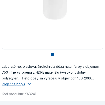
lens
Laboratórne, plastová, širokohrdlá dóza natur farby s objemom
750 ml je vyrobená z HDPE materiálu (vysokohustotný
polyetylén). Tieto dózy sa vyrábajú v objemoch 100-2000...
Prejsť na popis
Kód produktu: KAB241