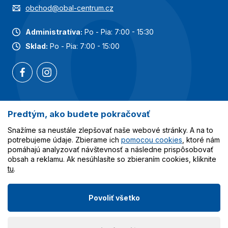
obchod@obal-centrum.cz
Administratíva:
Po - Pia: 7:00 - 15:30
Sklad:
Po - Pia: 7:00 - 15:00
Predtým, ako budete pokračovať
Najobľúbenejšie kategórie
Snažíme sa neustále zlepšovať naše webové stránky. A na to
Služby
potrebujeme údaje. Zbierame ich
pomocou cookies
, ktoré nám
pomáhajú analyzovať návštevnosť a následne prispôsobovať
obsah a reklamu. Ak nesúhlasíte so zbieraním cookies, kliknite
Všetko o nákupe
tu
.
Povoliť všetko
© 2023-2026 Obalcentrum.cz. Všetky práva vyhradené.