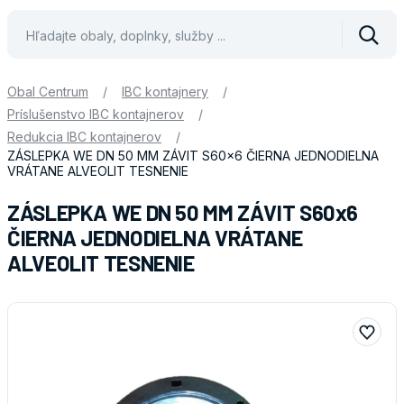
Vyhle
Obal Centrum
/
IBC kontajnery
/
Príslušenstvo IBC kontajnerov
/
Redukcia IBC kontajnerov
/
ZÁSLEPKA WE DN 50 MM ZÁVIT S60x6 ČIERNA JEDNODIELNA
VRÁTANE ALVEOLIT TESNENIE
ZÁSLEPKA WE DN 50 MM ZÁVIT S60x6
ČIERNA JEDNODIELNA VRÁTANE
ALVEOLIT TESNENIE