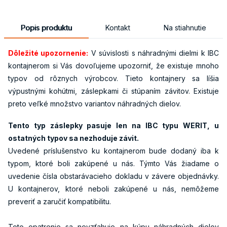
Popis produktu
Kontakt
Na stiahnutie
Dôležité upozornenie:
V súvislosti s náhradnými dielmi k IBC
kontajnerom si Vás dovoľujeme upozorniť, že existuje mnoho
typov od rôznych výrobcov. Tieto kontajnery sa líšia
výpustnými kohútmi, záslepkami či stúpaním závitov. Existuje
preto veľké množstvo variantov náhradných dielov.
Tento typ záslepky pasuje len na IBC typu WERIT, u
ostatných typov sa nezhoduje závit.
Uvedené príslušenstvo ku kontajnerom bude dodaný iba k
typom, ktoré boli zakúpené u nás. Týmto Vás žiadame o
uvedenie čísla obstarávacieho dokladu v závere objednávky.
U kontajnerov, ktoré neboli zakúpené u nás, nemôžeme
preveriť a zaručiť kompatibilitu.
Toto opatrenie sa nevzťahuje na kúpu náhradných dielov