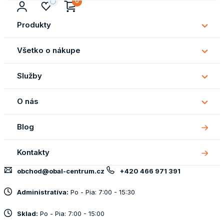
0
Produkty
Subm
Produ
Všetko o nákupe
Subm
Všetk
Služby
o
Subm
náku
Služb
O nás
Subm
O
Blog
nás
Kontakty
obchod@obal-centrum.cz
+420 466 971 391
Administratíva:
Po - Pia: 7:00 - 15:30
Sklad:
Po - Pia: 7:00 - 15:00