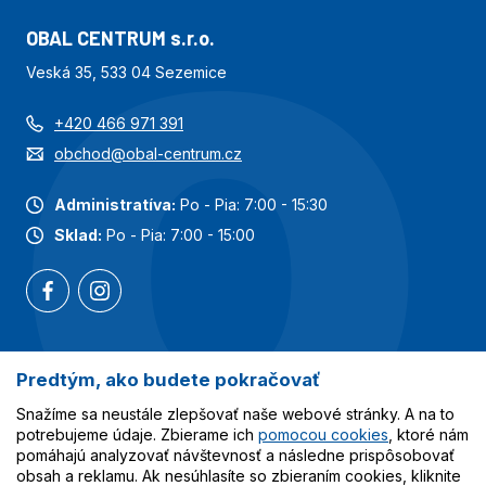
OBAL CENTRUM s.r.o.
Veská 35, 533 04 Sezemice
+420 466 971 391
obchod@obal-centrum.cz
Administratíva:
Po - Pia: 7:00 - 15:30
Sklad:
Po - Pia: 7:00 - 15:00
Predtým, ako budete pokračovať
Najobľúbenejšie kategórie
Snažíme sa neustále zlepšovať naše webové stránky. A na to
Služby
potrebujeme údaje. Zbierame ich
pomocou cookies
, ktoré nám
pomáhajú analyzovať návštevnosť a následne prispôsobovať
obsah a reklamu. Ak nesúhlasíte so zbieraním cookies, kliknite