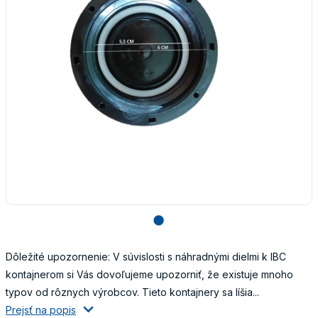
lens
Dôležité upozornenie: V súvislosti s náhradnými dielmi k IBC
kontajnerom si Vás dovoľujeme upozorniť, že existuje mnoho
typov od rôznych výrobcov. Tieto kontajnery sa líšia...
Prejsť na popis