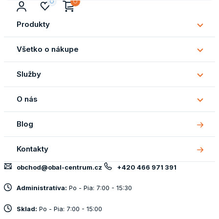
Produkty
Subm
Produ
Všetko o nákupe
Subm
Všetk
Služby
o
Subm
náku
Služb
O nás
Subm
O
Blog
nás
Kontakty
obchod@obal-centrum.cz
+420 466 971 391
Administratíva:
Po - Pia: 7:00 - 15:30
Sklad:
Po - Pia: 7:00 - 15:00