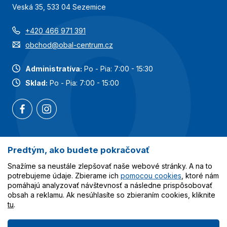
Veská 35, 533 04 Sezemice
+420 466 971 391
obchod@obal-centrum.cz
Administratíva:
Po - Pia: 7:00 - 15:30
Sklad:
Po - Pia: 7:00 - 15:00
Predtým, ako budete pokračovať
Najobľúbenejšie kategórie
Snažíme sa neustále zlepšovať naše webové stránky. A na to
Služby
potrebujeme údaje. Zbierame ich
pomocou cookies
, ktoré nám
pomáhajú analyzovať návštevnosť a následne prispôsobovať
obsah a reklamu. Ak nesúhlasíte so zbieraním cookies, kliknite
Všetko o nákupe
tu
.