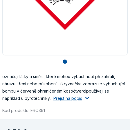
lens
označují látky a směsi, které mohou vybuchnout při zahřátí,
nárazu, tření nebo působení jiskryznačka zobrazuje vybuchující
bombu v červeně ohraničeném kosočtvercipoužívají se
například u pyrotechniky,...
Prejsť na popis
Kód produktu: ERO391