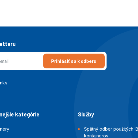
letteru
Prihlásiť sa k odberu
enky
ejšie kategórie
Služby
jnery
Spätný odber použitých I
kontajnerov