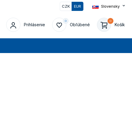
CZK
EUR
Slovensky
Prihlásenie
Obľúbené
Košík
at