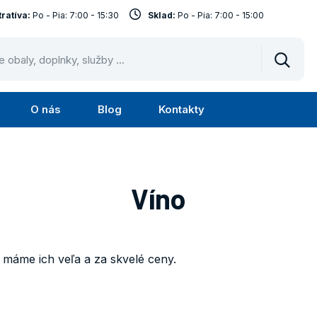
ratíva:
Po - Pia: 7:00 - 15:30
Sklad:
Po - Pia: 7:00 - 15:00
Vyhled
O nás
Blog
Kontakty
Submenu
Submenu
Služby
O
nás
Víno
 máme ich veľa a za skvelé ceny.