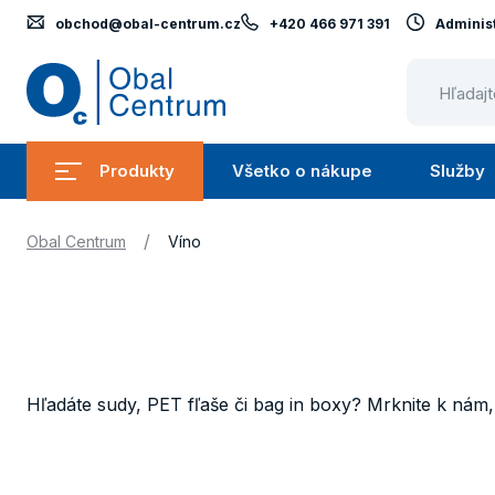
obchod@obal-centrum.cz
+420 466 971 391
Administ
Obal
Centrum
Produkty
Všetko o nákupe
Služby
Submenu
Submenu
Produkty
Všetko
/
Obal Centrum
Víno
o
nákupe
Hľadáte sudy, PET fľaše či bag in boxy? Mrknite k nám,