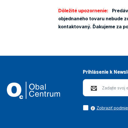
Dôležité upozornenie:
Predáva
objednaného tovaru nebude zo
kontaktovaný. Ďakujeme za p
Prihlásenie k News
Zobraziť podmi