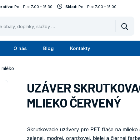
ratíva:
Po - Pia: 7:00 - 15:30
Sklad:
Po - Pia: 7:00 - 15:00
Vyhled
O nás
Blog
Kontakty
Submenu
Submenu
Služby
O
a mléko
nás
UZÁVER SKRUTKOVAC
MLIEKO ČERVENÝ
Skrutkovacie uzávery pre PET fľaše na mlieko s
zelenej, modrej, oranžovej, bielej a čiernej far