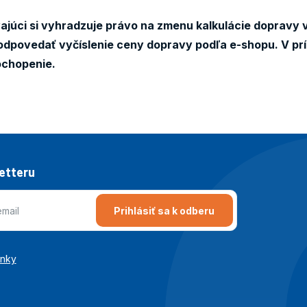
júci si vyhradzuje právo na zmenu kalkulácie dopravy v
dpovedať vyčíslenie ceny dopravy podľa e-shopu. V pr
ochopenie.
letteru
Prihlásiť sa k odberu
enky