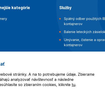
ejšie kategórie
Služby
jnery
Spätný odber použitých I
kontajnerov
Balenie leteckých zásielo
Umývanie, čistenie a opra
kontajnerov
Inšpekcia a skúšky tesnost
kontajnerov
ať
Balenie námorných zásiel
ebové stránky. A na to potrebujeme údaje. Zbierame
áhajú analyzovať návštevnosť a následne
úhlasíte so zbieraním cookies, kliknite
tu
.
l