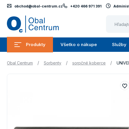
obchod@obal-centrum.cz
+420 466 971 391
Administ
Obal
Centrum
Produkty
Všetko o nákupe
Služby
Submenu
Submenu
Produkty
Všetko
/
/
/
Obal Centrum
Sorbenty
sorpčné koberce
UNIVE
o
nákupe