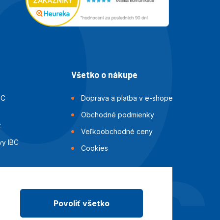
Všetko o nákupe
BC
Doprava a platba v e-shope
Obchodné podmienky
k
Veľkoobchodné ceny
vy IBC
Cookies
i IBC
ok
Povoliť všetko