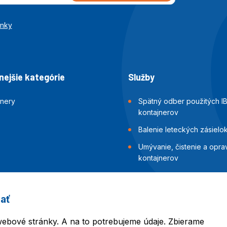
enky
ejšie kategórie
Služby
jnery
Spätný odber použitých I
kontajnerov
Balenie leteckých zásielo
Umývanie, čistenie a opra
kontajnerov
Inšpekcia a skúšky tesnost
kontajnerov
ať
Balenie námorných zásiel
ebové stránky. A na to potrebujeme údaje. Zbierame