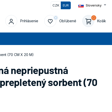
CZK
EUR
Slovensky
Prihlásenie
Obľúbené
Košík
at
bent (70 CM X 20 M)
á nepriepustná
repletený sorbent (70