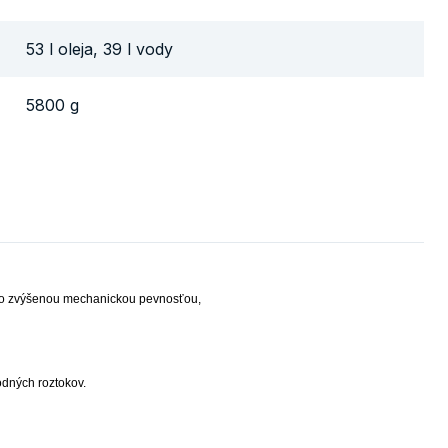
53 l oleja, 39 l vody
5800 g
so zvýšenou mechanickou pevnosťou,
odných roztokov.