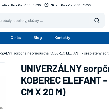
ratíva:
Po - Pia: 7:00 - 15:30
Sklad:
Po - Pia: 7:00 - 15:00
Vyhled
O nás
Blog
Kontakty
Submenu
Submenu
Služby
O
RZÁLNY sorpčná nepriepustná KOBEREC ELEFANT - prepletený sor
nás
UNIVERZÁLNY sorpčn
KOBEREC ELEFANT - p
CM X 20 M)