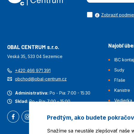
Zobraziť podmi
Najobľúben
OBAL CENTRUM s.r.o.
Veská 35, 533 04 Sezemice
IBC konta
Sudy
+420 466 971 391
obchod@obal-centrum.cz
Fľaše
Kanistre
Administratíva:
Po - Pia: 7:00 - 15:30
Vedierka
Sklad:
Po - Pia: 7:00 - 15:00
Predtým, ako budete pokračov
Snažíme sa neustále zlepšovať naše w