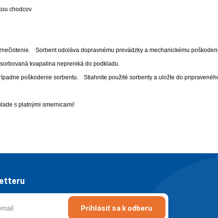
zkou chodcov
 znečistenie.
Sorbent odoláva dopravnému prevádzky a mechanickému poškodeniu. 
Absorbovaná kvapalina nepreniká do podkladu.
prípadne poškodenie sorbentu.
Stiahnite použité sorbenty a uložte do pripravené
úlade s platnými smernicami!
letteru
Prihlásiť sa k odberu