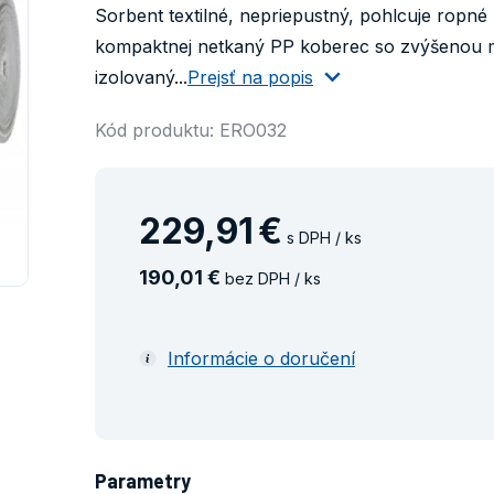
Sorbent textilné, nepriepustný, pohlcuje ropné
kompaktnej netkaný PP koberec so zvýšenou 
izolovaný...
Prejsť na popis
Kód produktu: ERO032
229
,
91
€
s DPH / ks
190
,
01
€
bez DPH / ks
Informácie o doručení
Parametry