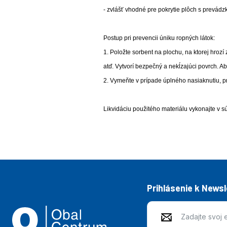
- zvlášť vhodné pre pokrytie plôch s prevád
Postup pri prevencii úniku ropných látok:
1. Položte sorbent na plochu, na ktorej hrozí
atď. Vytvorí bezpečný a nekĺzajúci povrch. 
2. Vymeňte v prípade úplného nasiaknutiu, 
Likvidáciu použitého materiálu vykonajte v s
Prihlásenie k News