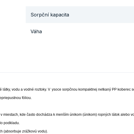
Sorpční kapacita
Váha
é látky, vodu a vodné roztoky. V
ysoce sorpčnou kompaktnej netkaný PP koberec 
epriepustnou fóliou.
u v miestach, kde často dochádza k menším únikom (únikom) ropných látok alebo v
 do podkladu.
och (absorbuje zrážkovú vodu).