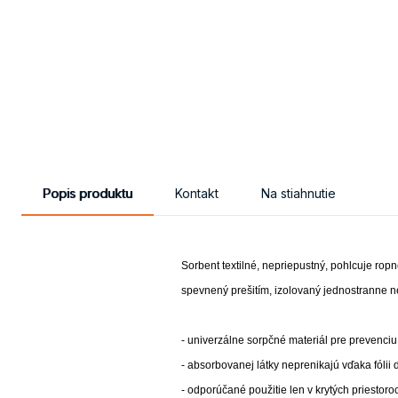
Popis produktu
Kontakt
Na stiahnutie
Sorbent textilné, nepriepustný, pohlcuje ropn
spevnený prešitím, izolovaný jednostranne n
- univerzálne sorpčné materiál pre prevenci
- absorbovanej látky neprenikajú vďaka fólii
- odporúčané použitie len v krytých priestor