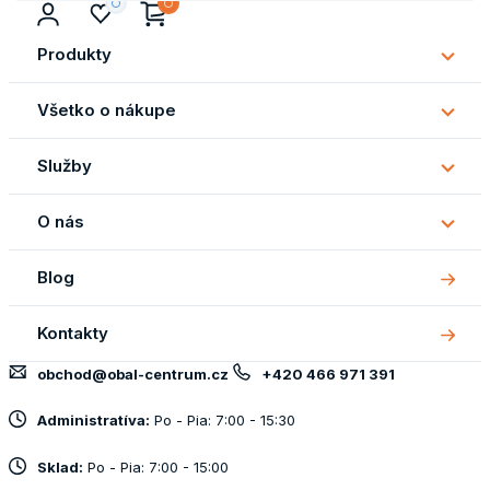
Produkty
Subm
Produ
Všetko o nákupe
Subm
Všetk
Služby
o
Subm
náku
Služb
O nás
Subm
O
Blog
nás
Kontakty
obchod@obal-centrum.cz
+420 466 971 391
Administratíva:
Po - Pia: 7:00 - 15:30
Sklad:
Po - Pia: 7:00 - 15:00