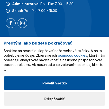
Administratíva:
Po - Pia: 7:00 - 15:30
Sklad:
Po - Pia: 7:00 - 15:00
Predtým, ako budete pokračovať
Najobľúbenejšie kategórie
Snažíme sa neustále zlepšovať naše webové stránky. A na to
Služby
potrebujeme údaje. Zbierame ich
pomocou cookies
, ktoré nám
pomáhajú analyzovať návštevnosť a následne prispôsobovať
obsah a reklamu. Ak nesúhlasíte so zbieraním cookies, kliknite
Všetko o nákupe
tu
.
Povoliť všetko
© 2023-2026 Obalcentrum.cz. Všetky práva vyhradené.
Prispôsobiť
Vytvoril