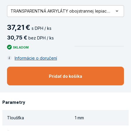
arrow_drop_down
TRANSPARENTNÁ AKRYLÁTY obojstrannej lepiacej pásky (19MM x 33M x 1mm)
37
,
21
€
s DPH / ks
30
,
75
€
bez DPH / ks
SKLADOM
Informácie o doručení
Pridať do košíka
Parametry
Tloušťka
1 mm