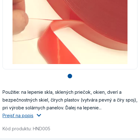
lens
Použitie: na lepenie skla, sklených priečok, okien, dverí a
bezpečnostných skiel, čírych plastov (vytvára pevný a číry spoj),
pri výrobe solárnych panelov. Ďalej na lepenie...
Prejsť na popis
Kód produktu: HND005