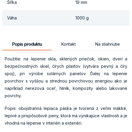
Šířka
19 mm
Váha
1000 g
Popis produktu
Kontakt
Na stiahnutie
Použitie: na lepenie skla, sklených priečok, okien, dverí a
bezpečnostných skiel, čírych plastov (vytvára pevný a číry
spoj), pri výrobe solárnych panelov. Ďalej na lepenie
povrchov s vyššou a strednou povrchovou energiou ako je
napríklad nerezová oceľ, hliník, kompozity alebo lakované
povrchy.
Popis: obojstranná lepiaca páska je tvorená z veľmi mäkké,
lepivé a prispôsobivé peny, ktorá má vynikajúce vlastnosti a je
vhodná na lepenie v interiéri a exteriéri.