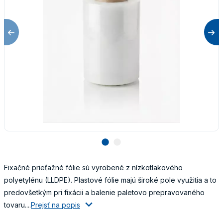
lens
lens
Fixačné prieťažné fólie sú vyrobené z nízkotlakového
polyetylénu (LLDPE). Plastové fólie majú široké pole využitia a to
predovšetkým pri fixácii a balenie paletovo prepravovaného
tovaru....
Prejsť na popis