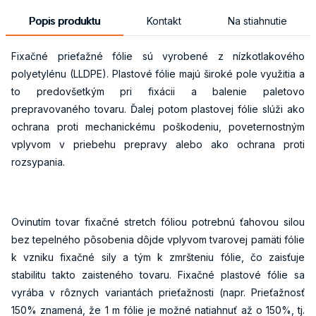
Popis produktu
Kontakt
Na stiahnutie
Fixačné prieťažné fólie sú vyrobené z nízkotlakového
polyetylénu (LLDPE). Plastové fólie majú široké pole využitia a
to predovšetkým pri fixácii a balenie paletovo
prepravovaného tovaru. Ďalej potom plastovej fólie slúži ako
ochrana proti mechanickému poškodeniu, poveternostným
vplyvom v priebehu prepravy alebo ako ochrana proti
rozsypania.
Ovinutím tovar fixačné stretch fóliou potrebnú ťahovou silou
bez tepelného pôsobenia dôjde vplyvom tvarovej pamäti fólie
k vzniku fixačné sily a tým k zmršteniu fólie, čo zaisťuje
stabilitu takto zaisteného tovaru. Fixačné plastové fólie sa
vyrába v rôznych variantách prieťažnosti (napr. Prieťažnosť
150% znamená, že 1 m fólie je možné natiahnuť až o 150%, tj.