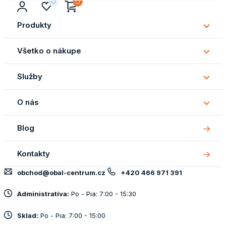
Produkty
Subm
Produ
Všetko o nákupe
Subm
Všetk
Služby
o
Subm
náku
Služb
O nás
Subm
O
Blog
nás
Kontakty
obchod@obal-centrum.cz
+420 466 971 391
Administratíva:
Po - Pia: 7:00 - 15:30
Sklad:
Po - Pia: 7:00 - 15:00