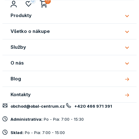
Produkty
Subm
Produ
Všetko o nákupe
Subm
Všetk
Služby
o
Subm
náku
Služb
O nás
Subm
O
Blog
nás
Kontakty
obchod@obal-centrum.cz
+420 466 971 391
Administratíva:
Po - Pia: 7:00 - 15:30
Sklad:
Po - Pia: 7:00 - 15:00