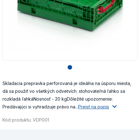
lens
Skladacia prepravka perforovaná je ideálna na úsporu miesta,
dá sa použiť vo všetkých odvetvích. stohovateľná ľahko sa
rozkladá ľahkáNosnosť - 20 kgDôležité upozornenie:
Predávajúci si vyhradzuje právo na...
Prejsť na popis
Kód produktu: VDP001