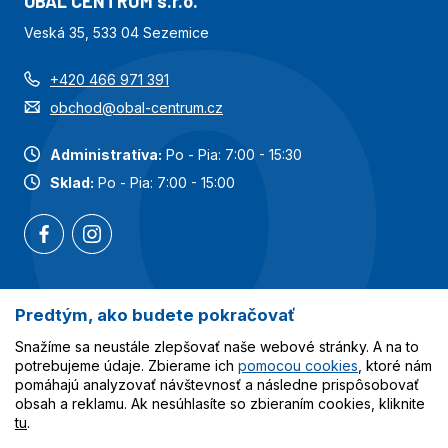
OBAL CENTRUM s.r.o.
Veská 35, 533 04 Sezemice
+420 466 971 391
obchod@obal-centrum.cz
Administratíva:
Po - Pia: 7:00 - 15:30
Sklad:
Po - Pia: 7:00 - 15:00
Predtým, ako budete pokračovať
Najobľúbenejšie kategórie
Snažíme sa neustále zlepšovať naše webové stránky. A na to
Služby
potrebujeme údaje. Zbierame ich
pomocou cookies
, ktoré nám
pomáhajú analyzovať návštevnosť a následne prispôsobovať
obsah a reklamu. Ak nesúhlasíte so zbieraním cookies, kliknite
Všetko o nákupe
tu
.