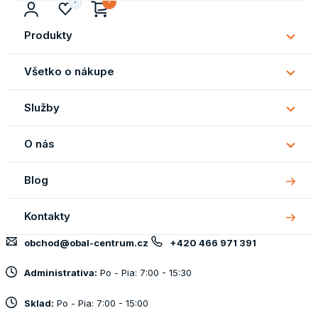
Produkty
Subm
Produ
Všetko o nákupe
Subm
Všetk
Služby
o
Subm
náku
Služb
O nás
Subm
O
Blog
nás
Kontakty
obchod@obal-centrum.cz
+420 466 971 391
Administratíva:
Po - Pia: 7:00 - 15:30
Sklad:
Po - Pia: 7:00 - 15:00