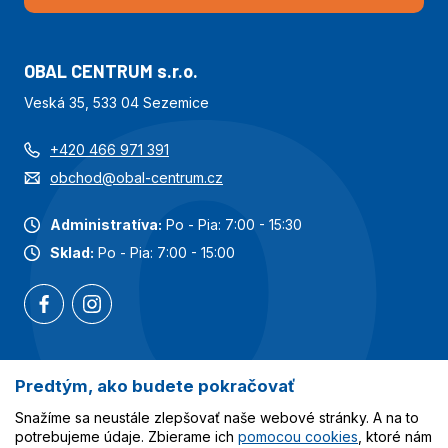
OBAL CENTRUM s.r.o.
Veská 35, 533 04 Sezemice
+420 466 971 391
obchod@obal-centrum.cz
Administratíva:
Po - Pia: 7:00 - 15:30
Sklad:
Po - Pia: 7:00 - 15:00
Predtým, ako budete pokračovať
Najobľúbenejšie kategórie
Snažíme sa neustále zlepšovať naše webové stránky. A na to
Služby
potrebujeme údaje. Zbierame ich
pomocou cookies
, ktoré nám