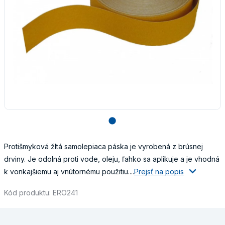
lens
Protišmyková žltá samolepiaca páska je vyrobená z brúsnej
drviny. Je odolná proti vode, oleju, ľahko sa aplikuje a je vhodná
k vonkajšiemu aj vnútornému použitiu....
Prejsť na popis
Kód produktu: ERO241