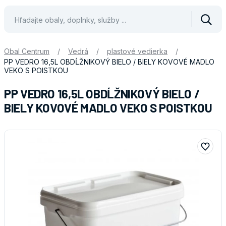
Vyhle
Obal Centrum
/
Vedrá
/
plastové vedierka
/
PP VEDRO 16,5L OBDĹŽNIKOVÝ BIELO / BIELY KOVOVÉ MADLO
VEKO S POISTKOU
PP VEDRO 16,5L OBDĹŽNIKOVÝ BIELO /
BIELY KOVOVÉ MADLO VEKO S POISTKOU