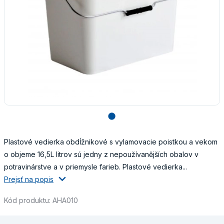
lens
Plastové vedierka obdĺžnikové s vylamovacie poistkou a vekom
o objeme 16,5L litrov sú jedny z nepoužívanějších obalov v
potravinárstve a v priemysle farieb. Plastové vedierka...
Prejsť na popis
Kód produktu: AHA010