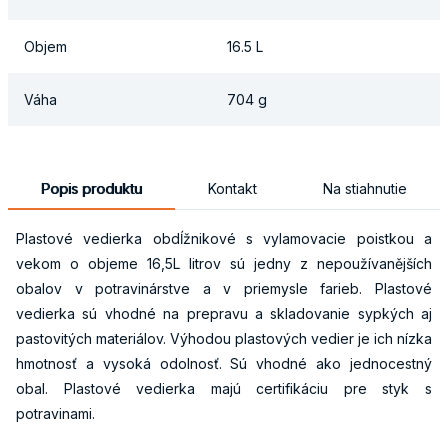
Objem
16.5 L
Váha
704 g
Popis produktu
Kontakt
Na stiahnutie
Plastové vedierka obdĺžnikové s vylamovacie poistkou a
vekom o objeme 16,5L litrov sú jedny z nepoužívanějších
obalov v potravinárstve a v priemysle farieb. Plastové
vedierka sú vhodné na prepravu a skladovanie sypkých aj
pastovitých materiálov. Výhodou plastových vedier je ich nízka
hmotnosť a vysoká odolnosť. Sú vhodné ako jednocestný
obal. Plastové vedierka majú certifikáciu pre styk s
potravinami.