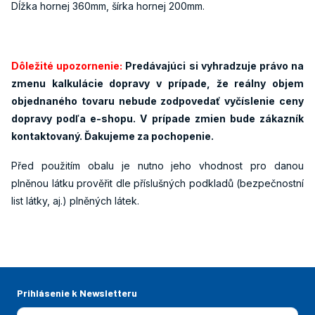
Dĺžka hornej 360mm, šírka hornej 200mm.
Dôležité upozornenie:
Predávajúci si vyhradzuje právo na
zmenu kalkulácie dopravy v prípade, že reálny objem
objednaného tovaru nebude zodpovedať vyčíslenie ceny
dopravy podľa e-shopu. V prípade zmien bude zákazník
kontaktovaný. Ďakujeme za pochopenie.
Před použitím obalu je nutno jeho vhodnost pro danou
plněnou látku prověřit dle příslušných podkladů (bezpečnostní
list látky, aj.) plněných látek.
Prihlásenie k Newsletteru