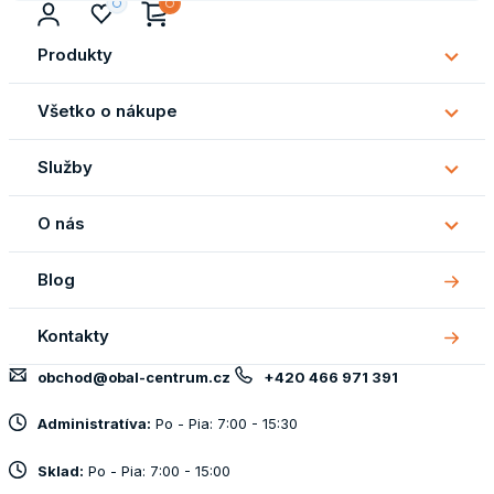
Produkty
Subm
Produ
Všetko o nákupe
Subm
Všetk
Služby
o
Subm
náku
Služb
O nás
Subm
O
Blog
nás
Kontakty
obchod@obal-centrum.cz
+420 466 971 391
Administratíva:
Po - Pia: 7:00 - 15:30
Sklad:
Po - Pia: 7:00 - 15:00