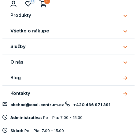
Produkty
Subm
Produ
Všetko o nákupe
Subm
Všetk
Služby
o
Subm
náku
Služb
O nás
Subm
O
Blog
nás
Kontakty
obchod@obal-centrum.cz
+420 466 971 391
Administratíva:
Po - Pia: 7:00 - 15:30
Sklad:
Po - Pia: 7:00 - 15:00