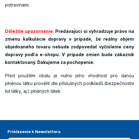
potravinami.
Dôležité upozornenie:
Predávajúci si vyhradzuje právo na
zmenu kalkulácie dopravy v prípade, že reálny objem
objednaného tovaru nebude zodpovedať vyčíslenie ceny
dopravy podľa e-shopu. V prípade zmien bude zákazník
kontaktovaný. Ďakujeme za pochopenie.
Před použitím obalu je nutno jeho vhodnost pro danou
plněnou látku prověřit dle příslušných podkladů (bezpečnostní
list látky, aj.) plněných látek.
Prihlásenie k Newsletteru