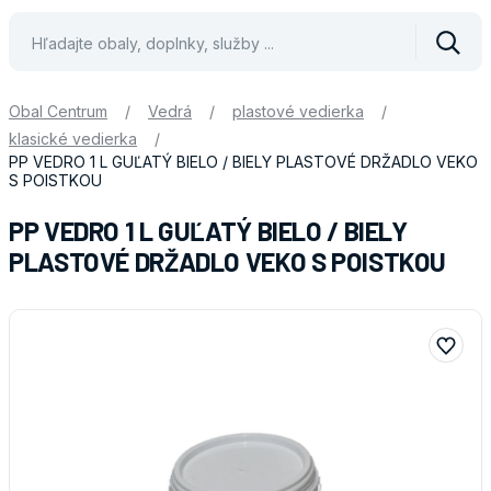
Vyhle
Obal Centrum
/
Vedrá
/
plastové vedierka
/
klasické vedierka
/
PP VEDRO 1 L GUĽATÝ BIELO / BIELY PLASTOVÉ DRŽADLO VEKO
S POISTKOU
PP VEDRO 1 L GUĽATÝ BIELO / BIELY
PLASTOVÉ DRŽADLO VEKO S POISTKOU