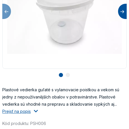
lens
lens
Plastové vedierka guľaté s vylamovacie poistkou a vekom sú
jedny z nepoužívanějších obalov v potravinárstve. Plastové
vedierka sú vhodné na prepravu a skladovanie sypkých aj...
Prejsť na popis
Kód produktu: PSH006