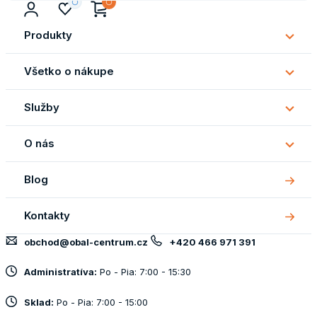
Produkty
Subm
Produ
Všetko o nákupe
Subm
Všetk
Služby
o
Subm
náku
Služb
O nás
Subm
O
Blog
nás
Kontakty
obchod@obal-centrum.cz
+420 466 971 391
Administratíva:
Po - Pia: 7:00 - 15:30
Sklad:
Po - Pia: 7:00 - 15:00