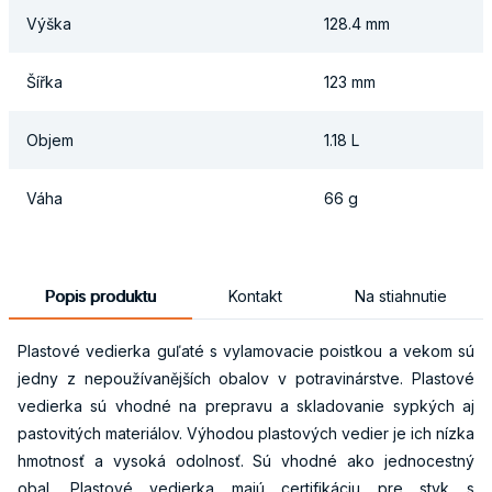
Výška
128.4 mm
Šířka
123 mm
Objem
1.18 L
Váha
66 g
Popis produktu
Kontakt
Na stiahnutie
Plastové vedierka guľaté s vylamovacie poistkou a vekom sú
jedny z nepoužívanějších obalov v potravinárstve. Plastové
vedierka sú vhodné na prepravu a skladovanie sypkých aj
pastovitých materiálov. Výhodou plastových vedier je ich nízka
hmotnosť a vysoká odolnosť. Sú vhodné ako jednocestný
obal. Plastové vedierka majú certifikáciu pre styk s