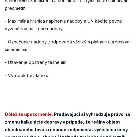
náhodnému znečisteniu a kontaktu s ostrými alebo špicatými
predmetmi
- Maximálna hranica naplnenia nádoby a UN kód je pevne
vyznačený na stene nádoby
- Označenie nádoby zodpovedá všetkým platným európskym
smerniciam
- Uzáver je opatrený tesnením
- Výrobok bez latexu
Dôležité upozornenie:
Predávajúci si vyhradzuje právo na
zmenu kalkulácie dopravy v prípade, že reálny objem
objednaného tovaru nebude zodpovedať vyčísleniu ceny