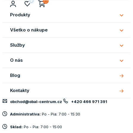
Produkty
Subm
Produ
Všetko o nákupe
Subm
Všetk
Služby
o
Subm
náku
Služb
O nás
Subm
O
Blog
nás
Kontakty
obchod@obal-centrum.cz
+420 466 971 391
Administratíva:
Po - Pia: 7:00 - 15:30
Sklad:
Po - Pia: 7:00 - 15:00