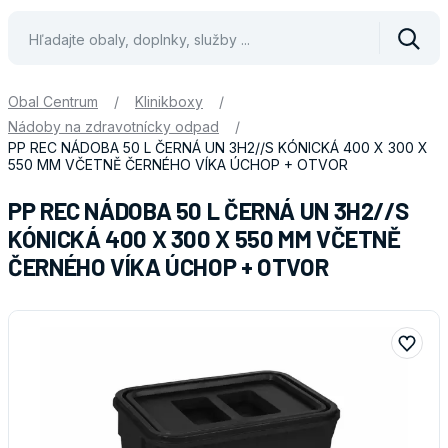
Vyhle
Obal Centrum
/
Klinikboxy
/
Nádoby na zdravotnícky odpad
/
PP REC NÁDOBA 50 L ČERNÁ UN 3H2//S KÓNICKÁ 400 X 300 X
550 MM VČETNĚ ČERNÉHO VÍKA ÚCHOP + OTVOR
PP REC NÁDOBA 50 L ČERNÁ UN 3H2//S
KÓNICKÁ 400 X 300 X 550 MM VČETNĚ
ČERNÉHO VÍKA ÚCHOP + OTVOR