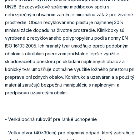
UN28. Bezozvyškové spálenie mediboxov spolu s
nebezpečným obsahom zaručuje minimálnu záťaž pre životné
prostredie. Obsah recyklovaného plastu je najmenej 30%
minimalizácie dopadu na životné prostredie. Klinikboxy sú
vyrobené z recyklovaného polypropylénu podľa normy EN
ISO 16103:2005. Ich hranatý tvar umožňuje oproti podobným
obalom s okrúhlym prierezom podstatne lepšie využitie
skladovacieho priestoru pri ukladaní naplnených obalov a
kónický tvar umožňuje optimálne využitie ložného priestoru pri
preprave prázdnych obalov. Konštrukcia uzatvárania a použitý
materiál zaručujú bezpečnú manipuláciu s naplnenými a
predpisovo uzavretými obalmi.
- Veľká bočná rukoväť pre ľahké uchopenie
- Veľký otvor (40x30cm) pre objemný odpad, ktorý zabraňuje