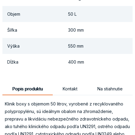
Objem
50 L
Šířka
300 mm
Výška
550 mm
Dĺžka
400 mm
Popis produktu
Kontakt
Na stiahnutie
Klinik boxy s objemom 50 litrov, vyrobené z recyklovaného
polypropylénu, sú ideálnym obalom na zhromaždenie,
prepravu a likvidáciu nebezpečného zdravotníckeho odpadu,
ako tuhého klinického odpadu podľa UN3291, ostrého odpadu
podľa UN3291, cytotoxického odpadu podľa UN3249 alebo