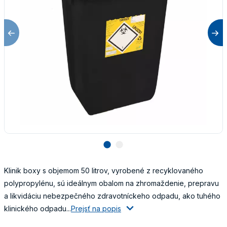
lens
lens
Klinik boxy s objemom 50 litrov, vyrobené z recyklovaného
polypropylénu, sú ideálnym obalom na zhromaždenie, prepravu
a likvidáciu nebezpečného zdravotníckeho odpadu, ako tuhého
klinického odpadu...
Prejsť na popis