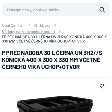
Vyhle
Obal Centrum
/
Klinikboxy
/
Nádoby na zdravotnícky odpad
/
PP REC NÁDOBA 30 L ČERNÁ UN 3H2//S KÓNICKÁ 400 X 300 X
330 MM VČETNĚ ČERNÉHO VÍKA ÚCHOP+OTVOR
PP REC NÁDOBA 30 L ČERNÁ UN 3H2//S
KÓNICKÁ 400 X 300 X 330 MM VČETNĚ
ČERNÉHO VÍKA ÚCHOP+OTVOR