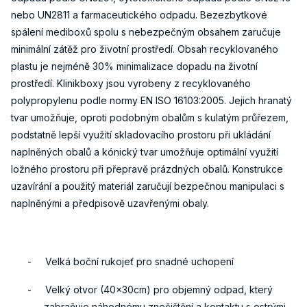
nebo UN2811 a farmaceutického odpadu. Bezezbytkové
spálení mediboxů spolu s nebezpečným obsahem zaručuje
minimální zátěž pro životní prostředí. Obsah recyklovaného
plastu je nejméně 30% minimalizace dopadu na životní
prostředí. Klinikboxy jsou vyrobeny z recyklovaného
polypropylenu podle normy EN ISO 16103:2005. Jejich hranatý
tvar umožňuje, oproti podobným obalům s kulatým průřezem,
podstatně lepší využití skladovacího prostoru při ukládání
naplněných obalů a kónický tvar umožňuje optimální využití
ložného prostoru při přepravě prázdných obalů. Konstrukce
uzavírání a použitý materiál zaručují bezpečnou manipulaci s
naplněnými a předpisově uzavřenými obaly.
-
Velká boční rukojeť pro snadné uchopení
-
Velký otvor (40x30cm) pro objemný odpad, který
zabraňuje náhodnému znečištění a kontaktu s ostrými