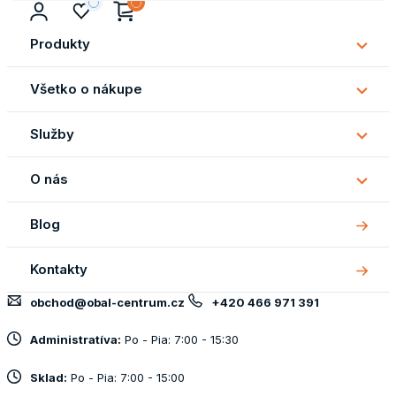
Produkty
Subm
Produ
Všetko o nákupe
Subm
Všetk
Služby
o
Subm
náku
Služb
O nás
Subm
O
Blog
nás
Kontakty
obchod@obal-centrum.cz
+420 466 971 391
Administratíva:
Po - Pia: 7:00 - 15:30
Sklad:
Po - Pia: 7:00 - 15:00