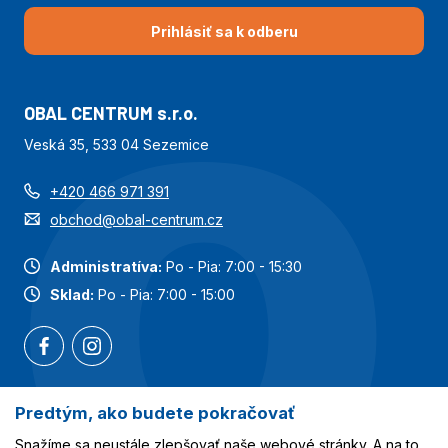
Prihlásiť sa k odberu
OBAL CENTRUM s.r.o.
Veská 35, 533 04 Sezemice
+420 466 971 391
obchod@obal-centrum.cz
Administratíva:
Po - Pia: 7:00 - 15:30
Sklad:
Po - Pia: 7:00 - 15:00
Predtým, ako budete pokračovať
Najobľúbenejšie kategórie
Snažíme sa neustále zlepšovať naše webové stránky. A na to