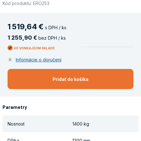
Kód produktu: ERO253
1
519
,
64
€
s DPH / ks
1
255
,
90
€
bez DPH / ks
VO VONKAJŠOM SKLADE
Informácie o doručení
Pridať do košíka
Parametry
Nosnost
1400 kg
Dĺžka
1200 mm