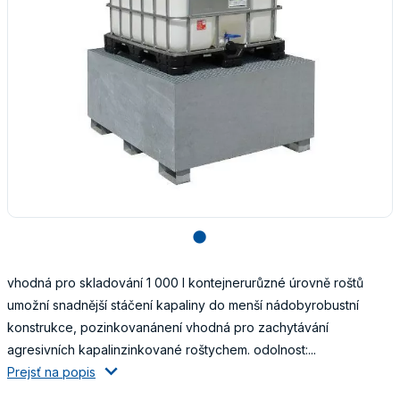
lens
vhodná pro skladování 1 000 l kontejnerurůzné úrovně roštů
umožní snadnější stáčení kapaliny do menší nádobyrobustní
konstrukce, pozinkovanánení vhodná pro zachytávání
agresivních kapalinzinkované roštychem. odolnost:...
Prejsť na popis