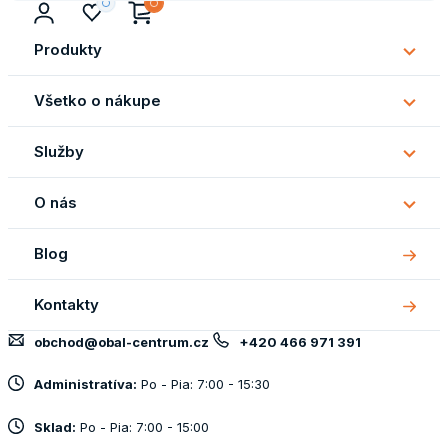
Produkty
Subm
Produ
Všetko o nákupe
Subm
Všetk
Služby
o
Subm
náku
Služb
O nás
Subm
O
Blog
nás
Kontakty
obchod@obal-centrum.cz
+420 466 971 391
Administratíva:
Po - Pia: 7:00 - 15:30
Sklad:
Po - Pia: 7:00 - 15:00