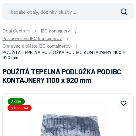
Vyhle
Obal Centrum
/
IBC kontajnery
/
Príslušenstvo IBC kontajnerov
/
Ohrievacie plášte IBC kontajnerov
/
POUŽITÁ TEPELNÁ PODLOŽKA POD IBC KONTAJNERY 1100 x
920 mm
POUŽITÁ TEPELNÁ PODLOŽKA POD IBC
KONTAJNERY 1100 x 920 mm
AKCIA
VÝPREDAJ