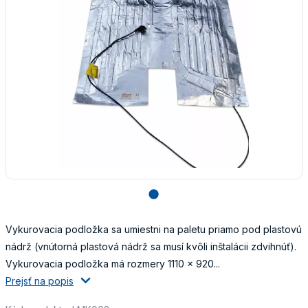
lens
Vykurovacia podložka sa umiestni na paletu priamo pod plastovú
nádrž (vnútorná plastová nádrž sa musí kvôli inštalácii zdvihnúť).
Vykurovacia podložka má rozmery 1110 x 920...
Prejsť na popis