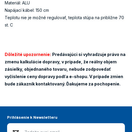
Materiál: ALU
Napájací kábel: 150 cm
Teplotu nie je možné regulovať, teplota stúpa na približne 70
st. C
Dôležité upozornenie:
Predávajúci si vyhradzuje právo na
zmenu kalkulácie dopravy, v prípade, že reálny objem
zásielky, objednaného tovaru, nebude zodpovedať
vyčíslenie ceny dopravy podľa e-shopu. V prípade zmien
bude zákazník kontaktovaný. Ďakujeme za pochopenie.
Prihlásenie k Newsletteru