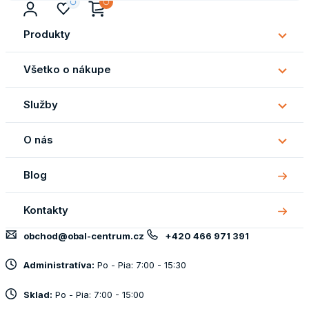
Produkty
Subm
Produ
Všetko o nákupe
Subm
Všetk
Služby
o
Subm
náku
Služb
O nás
Subm
O
Blog
nás
Kontakty
obchod@obal-centrum.cz
+420 466 971 391
Administratíva:
Po - Pia: 7:00 - 15:30
Sklad:
Po - Pia: 7:00 - 15:00