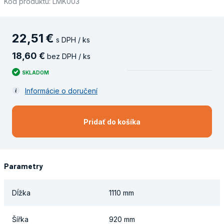
Kód produktu: LMK003
22
,
51
€
s DPH / ks
18
,
60
€
bez DPH / ks
SKLADOM
Informácie o doručení
Pridať do košíka
Parametry
Dĺžka
1110 mm
Šířka
920 mm