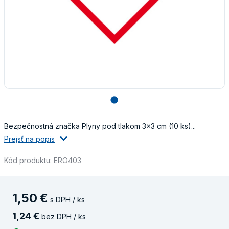
lens
Bezpečnostná značka Plyny pod tlakom 3x3 cm (10 ks)...
Prejsť na popis
Kód produktu: ERO403
1
,
50
€
s DPH / ks
1
,
24
€
bez DPH / ks