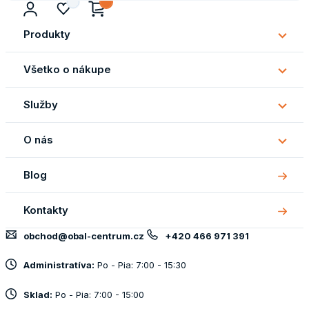
Produkty
Subm
Produ
Všetko o nákupe
Subm
Všetk
Služby
o
Subm
náku
Služb
O nás
Subm
O
Blog
nás
Kontakty
obchod@obal-centrum.cz
+420 466 971 391
Administratíva:
Po - Pia: 7:00 - 15:30
Sklad:
Po - Pia: 7:00 - 15:00