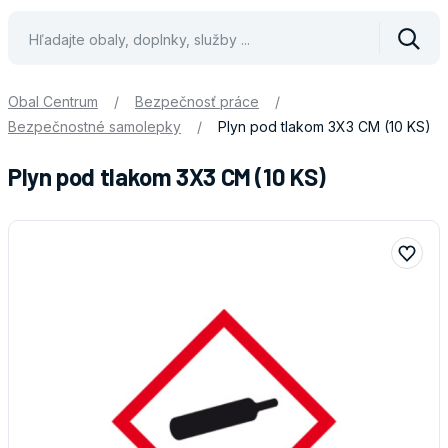
Vyhle
Obal Centrum
/
Bezpečnosť práce
/
Bezpečnostné samolepky
/
Plyn pod tlakom 3X3 CM (10 KS)
Plyn pod tlakom 3X3 CM (10 KS)