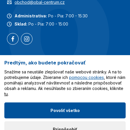
obchod@obal-centrum.cz
Administratíva:
Po - Pia: 7:00 - 15:30
Sklad:
Po - Pia: 7:00 - 15:00
Predtým, ako budete pokračovať
Najobľúbenejšie kategórie
Snažíme sa neustále zlepšovať naše webové stránky. A na to
Služby
potrebujeme údaje. Zbierame ich
pomocou cookies
, ktoré nám
pomáhajú analyzovať návštevnosť a následne prispôsobovať
obsah a reklamu. Ak nesúhlasíte so zbieraním cookies, kliknite
Všetko o nákupe
tu
.
Povoliť všetko
© 2023-2026 Obalcentrum.cz. Všetky práva vyhradené.
Prispôsobiť