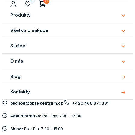
Produkty
Subm
Produ
Všetko o nákupe
Subm
Všetk
Služby
o
Subm
náku
Služb
O nás
Subm
O
Blog
nás
Kontakty
obchod@obal-centrum.cz
+420 466 971 391
Administratíva:
Po - Pia: 7:00 - 15:30
Sklad:
Po - Pia: 7:00 - 15:00