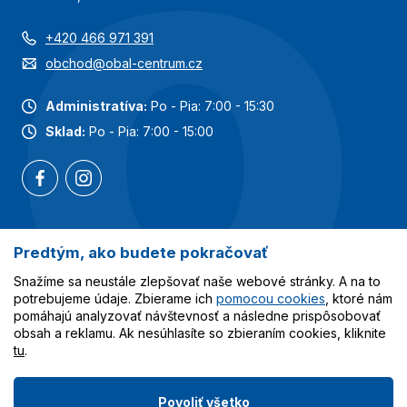
+420 466 971 391
obchod@obal-centrum.cz
Administratíva:
Po - Pia: 7:00 - 15:30
Sklad:
Po - Pia: 7:00 - 15:00
Predtým, ako budete pokračovať
Najobľúbenejšie kategórie
Snažíme sa neustále zlepšovať naše webové stránky. A na to
Služby
potrebujeme údaje. Zbierame ich
pomocou cookies
, ktoré nám
pomáhajú analyzovať návštevnosť a následne prispôsobovať
obsah a reklamu. Ak nesúhlasíte so zbieraním cookies, kliknite
Všetko o nákupe
tu
.
Povoliť všetko