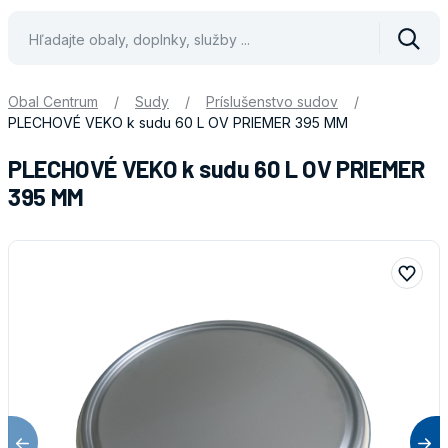
Vyhle
Obal Centrum
/
Sudy
/
Príslušenstvo sudov
/
PLECHOVÉ VEKO k sudu 60 L OV PRIEMER 395 MM
PLECHOVÉ VEKO k sudu 60 L OV PRIEMER
395 MM