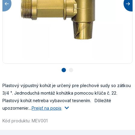
lens
lens
Plastový výpustný kohút je určený pre plechové sudy so zátkou
3/4 ". Jednoduchá montáž kohútika pomocou kľúča č. 22.
Plastový kohút netreba vybavovať tesnením. Dôležité
upozornenie:...
Prejsť na popis
Kód produktu: MEV001