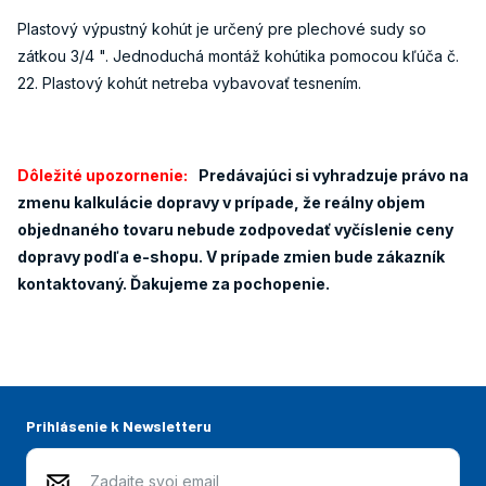
Plastový výpustný kohút je určený pre plechové sudy so
zátkou 3/4 ". Jednoduchá montáž kohútika pomocou kľúča č.
22. Plastový kohút netreba vybavovať tesnením.
Dôležité upozornenie:
Predávajúci si vyhradzuje právo na
zmenu kalkulácie dopravy v prípade, že reálny objem
objednaného tovaru nebude zodpovedať vyčíslenie ceny
dopravy podľa e-shopu. V prípade zmien bude zákazník
kontaktovaný. Ďakujeme za pochopenie.
Prihlásenie k Newsletteru