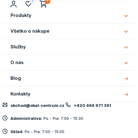
Produkty
Subm
Produ
Všetko o nákupe
Subm
Všetk
Služby
o
Subm
náku
Služb
O nás
Subm
O
Blog
nás
Kontakty
obchod@obal-centrum.cz
+420 466 971 391
Administratíva:
Po - Pia: 7:00 - 15:30
Sklad:
Po - Pia: 7:00 - 15:00