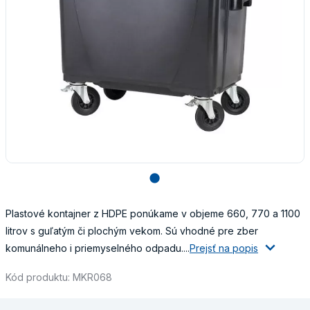
lens
Plastové kontajner z HDPE ponúkame v objeme 660, 770 a 1100
litrov s guľatým či plochým vekom. Sú vhodné pre zber
komunálneho i priemyselného odpadu....
Prejsť na popis
Kód produktu: MKR068