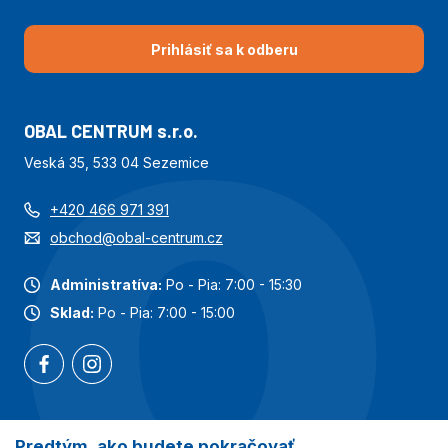
Prihlásiť sa k odberu
OBAL CENTRUM s.r.o.
Veská 35, 533 04 Sezemice
+420 466 971 391
obchod@obal-centrum.cz
Administratíva:
Po - Pia: 7:00 - 15:30
Sklad:
Po - Pia: 7:00 - 15:00
Predtým, ako budete pokračovať
Najobľúbenejšie kategórie