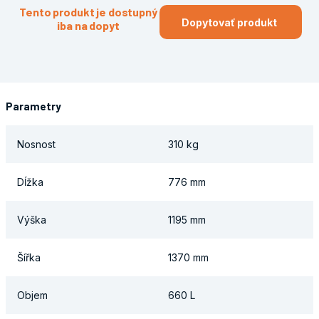
Tento produkt je dostupný
Dopytovať produkt
iba na dopyt
Parametry
Nosnost
310 kg
Dĺžka
776 mm
Výška
1195 mm
Šířka
1370 mm
Objem
660 L