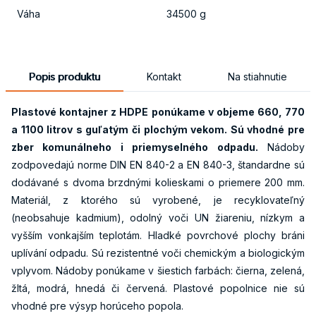
Váha
34500 g
Popis produktu
Kontakt
Na stiahnutie
Plastové kontajner z HDPE ponúkame v objeme 660, 770
a 1100 litrov s guľatým či plochým vekom. Sú vhodné pre
zber komunálneho i priemyselného odpadu.
Nádoby
zodpovedajú norme DIN EN 840-2 a EN 840-3, štandardne sú
dodávané s dvoma brzdnými kolieskami o priemere 200 mm.
Materiál, z ktorého sú vyrobené, je recyklovateľný
(neobsahuje kadmium), odolný voči UN žiareniu, nízkym a
vyšším vonkajším teplotám. Hladké povrchové plochy bráni
uplívání odpadu. Sú rezistentné voči chemickým a biologickým
vplyvom. Nádoby ponúkame v šiestich farbách: čierna, zelená,
žltá, modrá, hnedá či červená. Plastové popolnice nie sú
vhodné pre výsyp horúceho popola.