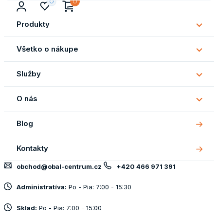
Produkty
Subm
Produ
Všetko o nákupe
Subm
Všetk
Služby
o
Subm
náku
Služb
O nás
Subm
O
Blog
nás
Kontakty
obchod@obal-centrum.cz
+420 466 971 391
Administratíva:
Po - Pia: 7:00 - 15:30
Sklad:
Po - Pia: 7:00 - 15:00