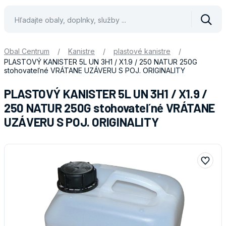
Vyhle
Obal Centrum
/
Kanistre
/
plastové kanistre
/
PLASTOVÝ KANISTER 5L UN 3H1 / X1.9 / 250 NATUR 250G
stohovateľné VRÁTANE UZÁVERU S POJ. ORIGINALITY
PLASTOVÝ KANISTER 5L UN 3H1 / X1.9 /
250 NATUR 250G stohovateľné VRÁTANE
UZÁVERU S POJ. ORIGINALITY