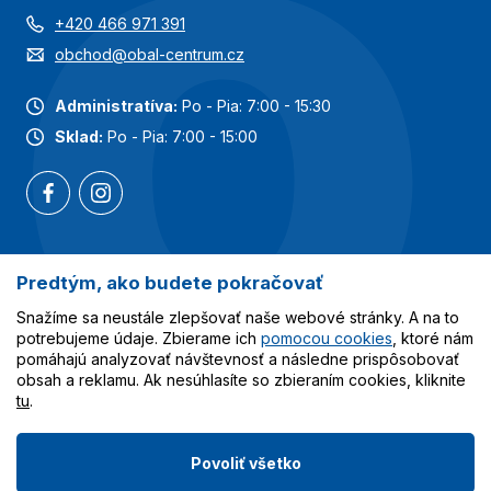
+420 466 971 391
obchod@obal-centrum.cz
Administratíva:
Po - Pia: 7:00 - 15:30
Sklad:
Po - Pia: 7:00 - 15:00
Predtým, ako budete pokračovať
Najobľúbenejšie kategórie
Snažíme sa neustále zlepšovať naše webové stránky. A na to
Služby
potrebujeme údaje. Zbierame ich
pomocou cookies
, ktoré nám
pomáhajú analyzovať návštevnosť a následne prispôsobovať
obsah a reklamu. Ak nesúhlasíte so zbieraním cookies, kliknite
Všetko o nákupe
tu
.
Povoliť všetko