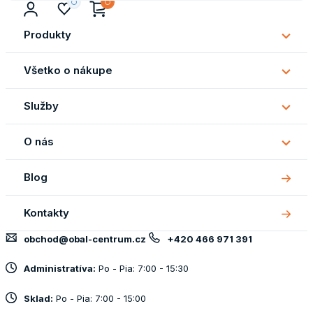
Produkty
Subm
Produ
Všetko o nákupe
Subm
Všetk
Služby
o
Subm
náku
Služb
O nás
Subm
O
Blog
nás
Kontakty
obchod@obal-centrum.cz
+420 466 971 391
Administratíva:
Po - Pia: 7:00 - 15:30
Sklad:
Po - Pia: 7:00 - 15:00