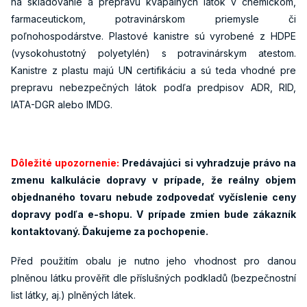
na skladovanie a prepravu kvapalných látok v chemickom,
farmaceutickom, potravinárskom priemysle či
poľnohospodárstve. Plastové kanistre sú vyrobené z HDPE
(vysokohustotný polyetylén) s potravinárskym atestom.
Kanistre z plastu majú UN certifikáciu a sú teda vhodné pre
prepravu nebezpečných látok podľa predpisov ADR, RID,
IATA-DGR alebo IMDG.
Dôležité upozornenie:
Predávajúci si vyhradzuje právo na
zmenu kalkulácie dopravy v prípade, že reálny objem
objednaného tovaru nebude zodpovedať vyčíslenie ceny
dopravy podľa e-shopu. V prípade zmien bude zákazník
kontaktovaný. Ďakujeme za pochopenie.
Před použitím obalu je nutno jeho vhodnost pro danou
plněnou látku prověřit dle příslušných podkladů (bezpečnostní
list látky, aj.) plněných látek.