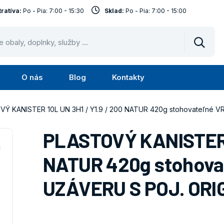
ratíva:
Po - Pia: 7:00 - 15:30
Sklad:
Po - Pia: 7:00 - 15:00
Vyhled
O nás
Blog
Kontakty
Submenu
Submenu
Služby
O
Ý KANISTER 10L UN 3H1 / Y1.9 / 200 NATUR 420g stohovateľné 
nás
PLASTOVÝ KANISTER 1
NATUR 420g stohov
UZÁVERU S POJ. ORI