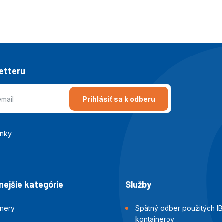
letteru
Prihlásiť sa k odberu
enky
ejšie kategórie
Služby
jnery
Spätný odber použitých I
kontajnerov