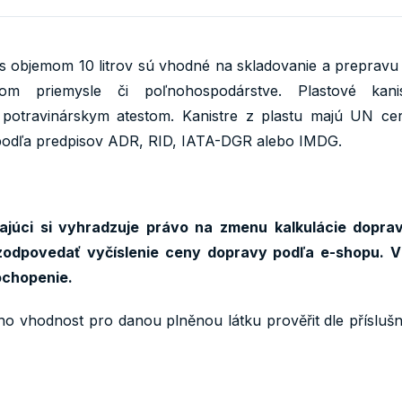
 s objemom 10 litrov sú vhodné na skladovanie a preprav
rskom priemysle či poľnohospodárstve. Plastové k
 potravinárskym atestom. Kanistre z plastu majú UN cer
podľa predpisov ADR, RID, IATA-DGR alebo IMDG.
júci si vyhradzuje právo na zmenu kalkulácie doprav
odpovedať vyčíslenie ceny dopravy podľa e-shopu. V
ochopenie.
ho vhodnost pro danou plněnou látku prověřit dle přísluš