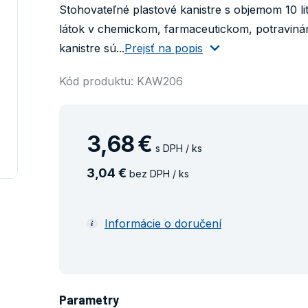
Stohovateľné plastové kanistre s objemom 10 l
látok v chemickom, farmaceutickom, potraviná
kanistre sú...
Prejsť na popis
Kód produktu: KAW206
3
,
68
€
s DPH / ks
3
,
04
€
bez DPH / ks
Informácie o doručení
Parametry