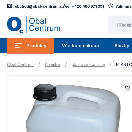
obchod@obal-centrum.cz
+420 466 971 391
Administ
Obal
Centrum
Produkty
Všetko o nákupe
Služby
Submenu
Submenu
Produkty
Všetko
/
/
/
Obal Centrum
Kanistre
plastové kanistre
PLASTOV
o
nákupe