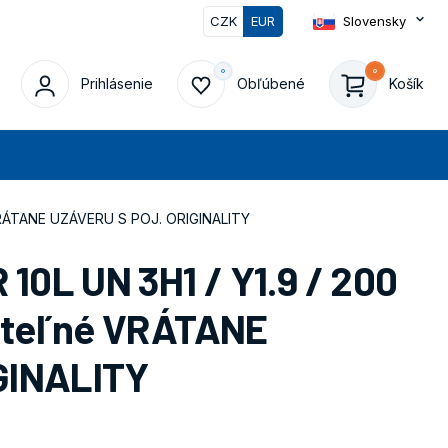
CZK
EUR
Slovensky
Prihlásenie
Obľúbené
Košík
at
VRÁTANE UZÁVERU S POJ. ORIGINALITY
0L UN 3H1 / Y1.9 / 200
ateľné VRÁTANE
GINALITY