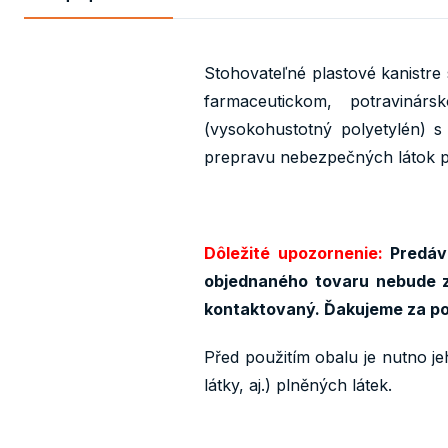
Stohovateľné plastové kanistre
farmaceutickom, potraviná
(vysokohustotný polyetylén) s
prepravu nebezpečných látok 
Dôležité upozornenie:
Predáva
objednaného tovaru nebude z
kontaktovaný. Ďakujeme za p
Před použitím obalu je nutno je
látky, aj.) plněných látek.