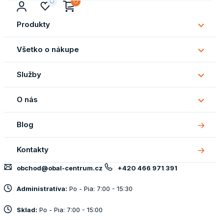
Produkty
Subm
Produ
Všetko o nákupe
Subm
Všetk
Služby
o
Subm
náku
Služb
O nás
Subm
O
Blog
nás
Kontakty
obchod@obal-centrum.cz
+420 466 971 391
Administratíva:
Po - Pia: 7:00 - 15:30
Sklad:
Po - Pia: 7:00 - 15:00