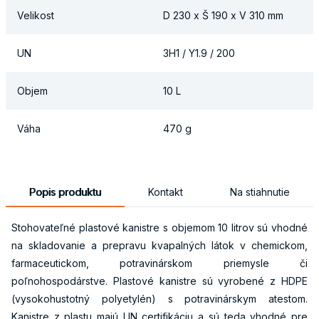
Velikost
D 230 x Š 190 x V 310 mm
UN
3H1 / Y1.9 / 200
Objem
10 L
Váha
470 g
Popis produktu
Kontakt
Na stiahnutie
Stohovateľné plastové kanistre s objemom 10 litrov sú vhodné
na skladovanie a prepravu kvapalných látok v chemickom,
farmaceutickom, potravinárskom priemysle či
poľnohospodárstve. Plastové kanistre sú vyrobené z HDPE
(vysokohustotný polyetylén) s potravinárskym atestom.
Kanistre z plastu majú UN certifikáciu a sú teda vhodné pre