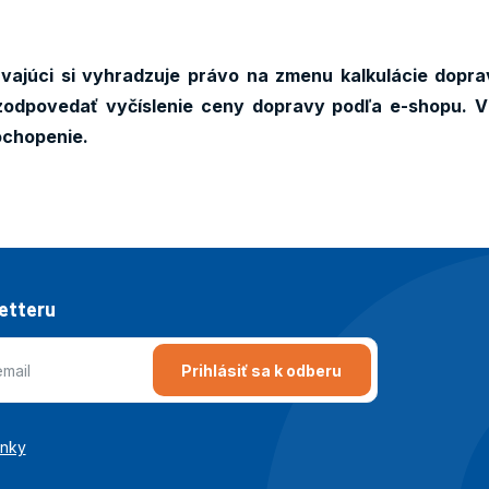
ajúci si vyhradzuje právo na zmenu kalkulácie dopra
odpovedať vyčíslenie ceny dopravy podľa e-shopu. V
ochopenie.
letteru
Prihlásiť sa k odberu
enky