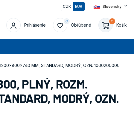
CZK
EUR
Slovensky
0
Prihlásenie
Obľúbené
Košík
at
 1200x800x740 MM, STANDARD, MODRÝ, OZN. 1000200000
00, PLNÝ, ROZM.
TANDARD, MODRÝ, OZN.