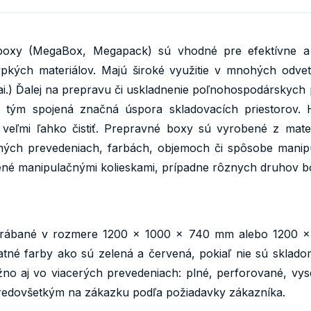
 boxy (MegaBox, Megapack) sú vhodné pre efektívne a
pkých materiálov. Majú široké využitie v mnohých odvetv
 ai.) Ďalej na prepravu či uskladnenie poľnohospodársky
as tým spojená značná úspora skladovacích priestorov.
o veľmi ľahko čistiť. Prepravné boxy sú vyrobené z mat
hých prevedeniach, farbách, objemoch či spôsobe manip
né manipulačnými kolieskami, prípadne rôznych druhov b
rábané v rozmere 1200 x 1000 x 740 mm alebo 1200 x 
statné farby ako sú zelená a červená, pokiaľ nie sú skla
žno aj vo viacerých prevedeniach: plné, perforované, v
 predovšetkým na zákazku podľa požiadavky zákazníka.