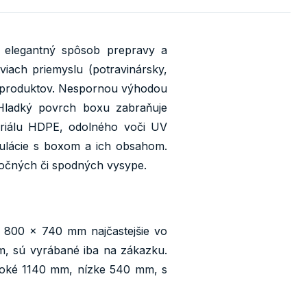
 elegantný spôsob prepravy a
iach priemyslu (potravinársky,
ch produktov. Nespornou výhodou
 Hladký povrch boxu zabraňuje
eriálu HDPE, odolného voči UV
ulácie s boxom a ich obsahom.
očných či spodných vysype.
800 x 740 mm najčastejšie vo
dom, sú vyrábané iba na zákazku.
ysoké 1140 mm, nízke 540 mm, s