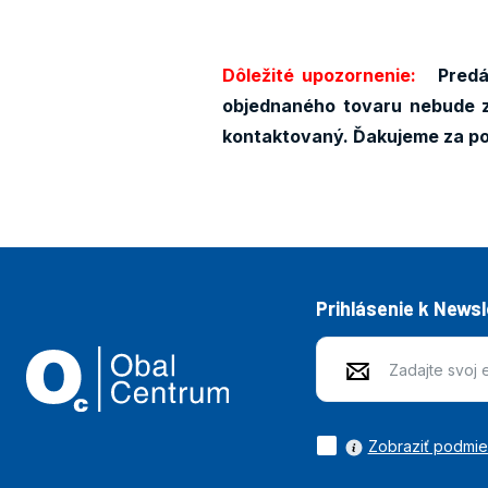
Dôležité upozornenie:
Predáv
objednaného tovaru nebude z
kontaktovaný. Ďakujeme za p
Prihlásenie k News
Zobraziť podmi