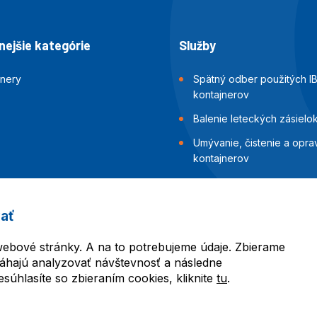
ejšie kategórie
Služby
jnery
Spätný odber použitých I
kontajnerov
Balenie leteckých zásielo
Umývanie, čistenie a opra
kontajnerov
Inšpekcia a skúšky tesnost
kontajnerov
ať
Balenie námorných zásiel
ebové stránky. A na to potrebujeme údaje. Zbierame
áhajú analyzovať návštevnosť a následne
úhlasíte so zbieraním cookies, kliknite
tu
.