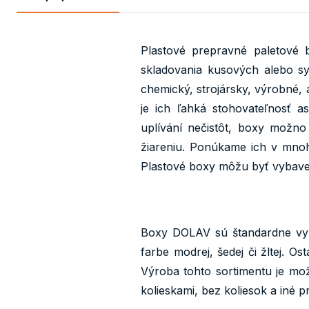
Plastové prepravné paletové
skladovania kusových alebo sy
chemický, strojársky, výrobné,
je ich ľahká stohovateľnosť 
uplívání nečistôt, boxy možn
žiareniu. Ponúkame ich v mno
Plastové boxy môžu byť vybave
Boxy DOLAV sú štandardne vy
farbe modrej, šedej či žltej. O
Výroba tohto sortimentu je mo
kolieskami, bez koliesok a iné