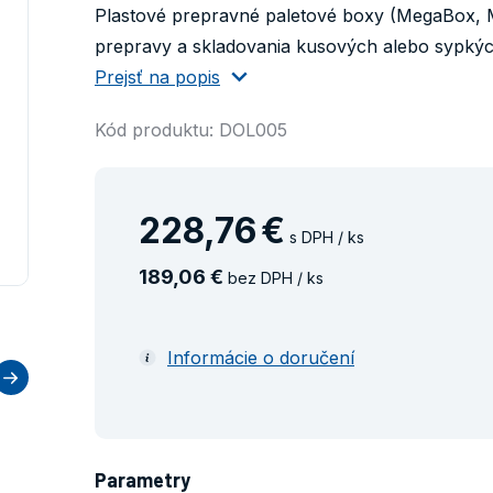
Plastové prepravné paletové boxy (MegaBox, 
prepravy a skladovania kusových alebo sypkých
Prejsť na popis
Kód produktu: DOL005
228
,
76
€
s DPH / ks
189
,
06
€
bez DPH / ks
Informácie o doručení
Parametry