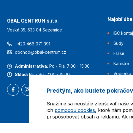
Najobľúben
OBAL CENTRUM s.r.o.
Veská 35, 533 04 Sezemice
IBC konta
Sudy
+420 466 971 391
obchod@obal-centrum.cz
Fľaše
Kanistre
Administratíva:
Po - Pia: 7:00 - 15:30
Vedierka
Sklad:
Po - Pia: 7:00 - 15:00
Predtým, ako budete pokračov
Snažíme sa neustále zlepšovať naše w
ich
pomocou cookies
, ktoré nám pom
prispôsobovať obsah a reklamu. Ak nes