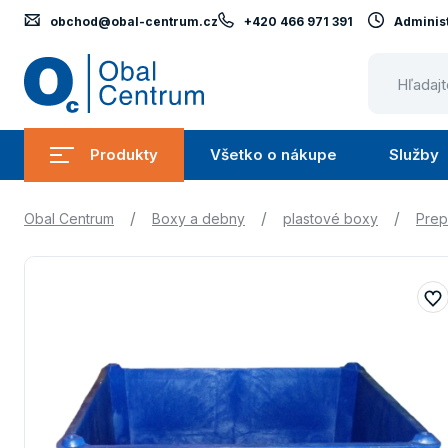
obchod@obal-centrum.cz
+420 466 971 391
Administ
Obal
Centrum
Produkty
Všetko o nákupe
Služby
Submenu
Submenu
Produkty
Všetko
/
/
/
Obal Centrum
Boxy a debny
plastové boxy
Prep
o
nákupe