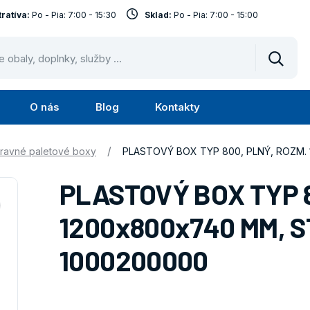
ratíva:
Po - Pia: 7:00 - 15:30
Sklad:
Po - Pia: 7:00 - 15:00
Vyhled
O nás
Blog
Kontakty
Submenu
Submenu
Služby
O
/
ravné paletové boxy
PLASTOVÝ BOX TYP 800, PLNÝ, ROZM.
nás
PLASTOVÝ BOX TYP 8
1200x800x740 MM, S
1000200000