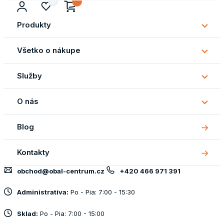
Produkty
Subm
Produ
Všetko o nákupe
Subm
Všetk
Služby
o
Subm
náku
Služb
O nás
Subm
O
Blog
nás
Kontakty
obchod@obal-centrum.cz
+420 466 971 391
Administratíva:
Po - Pia: 7:00 - 15:30
Sklad:
Po - Pia: 7:00 - 15:00