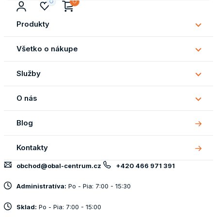
Produkty
Subm
Produ
Všetko o nákupe
Subm
Všetk
Služby
o
Subm
náku
Služb
O nás
Subm
O
Blog
nás
Kontakty
obchod@obal-centrum.cz
+420 466 971 391
Administratíva:
Po - Pia: 7:00 - 15:30
Sklad:
Po - Pia: 7:00 - 15:00