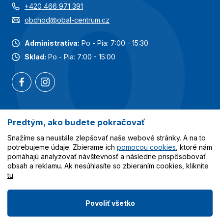
+420 466 971 391
obchod@obal-centrum.cz
Administratíva:
Po - Pia: 7:00 - 15:30
Sklad:
Po - Pia: 7:00 - 15:00
Predtým, ako budete pokračovať
Najobľúbenejšie kategórie
Snažíme sa neustále zlepšovať naše webové stránky. A na to
Služby
potrebujeme údaje. Zbierame ich
pomocou cookies
, ktoré nám
pomáhajú analyzovať návštevnosť a následne prispôsobovať
obsah a reklamu. Ak nesúhlasíte so zbieraním cookies, kliknite
Všetko o nákupe
tu
.
Povoliť všetko