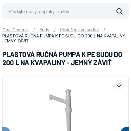
Vyhle
Obal Centrum
/
Sudy
/
Príslušenstvo sudov
/
PLASTOVÁ RUČNÁ PUMPA K PE SUDU DO 200 L NA KVAPALINY -
JEMNÝ ZÁVIŤ
PLASTOVÁ RUČNÁ PUMPA K PE SUDU DO
200 L NA KVAPALINY - JEMNÝ ZÁVIŤ