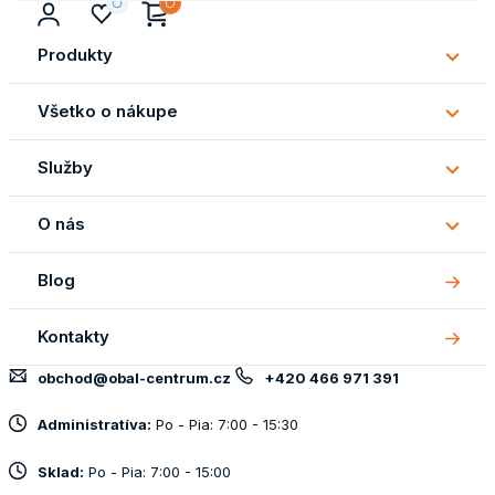
Produkty
Subm
Produ
Všetko o nákupe
Subm
Všetk
Služby
o
Subm
náku
Služb
O nás
Subm
O
Blog
nás
Kontakty
obchod@obal-centrum.cz
+420 466 971 391
Administratíva:
Po - Pia: 7:00 - 15:30
Sklad:
Po - Pia: 7:00 - 15:00