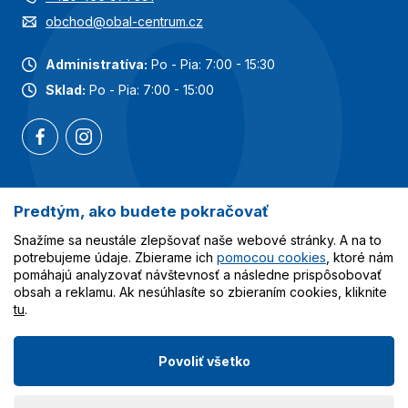
obchod@obal-centrum.cz
Administratíva:
Po - Pia: 7:00 - 15:30
Sklad:
Po - Pia: 7:00 - 15:00
Predtým, ako budete pokračovať
Najobľúbenejšie kategórie
Snažíme sa neustále zlepšovať naše webové stránky. A na to
Služby
potrebujeme údaje. Zbierame ich
pomocou cookies
, ktoré nám
pomáhajú analyzovať návštevnosť a následne prispôsobovať
obsah a reklamu. Ak nesúhlasíte so zbieraním cookies, kliknite
Všetko o nákupe
tu
.
Povoliť všetko