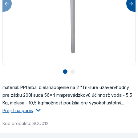
lens
lens
materiál: PPfarba: bielanapojenie na 2 "Tri-sure uzávervhodný
pre zátku 200l suda 56x4 mmprevádzkovú účinnosť: voda - 5,5
Kg, melasa - 10,5 kgfmožnosť použitia pre vysokohustotný...
Prejsť na popis
Kód produktu: SCO012