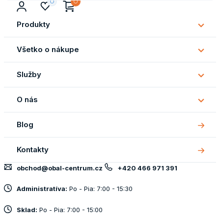
Produkty
Subm
Produ
Všetko o nákupe
Subm
Všetk
Služby
o
Subm
náku
Služb
O nás
Subm
O
Blog
nás
Kontakty
obchod@obal-centrum.cz
+420 466 971 391
Administratíva:
Po - Pia: 7:00 - 15:30
Sklad:
Po - Pia: 7:00 - 15:00