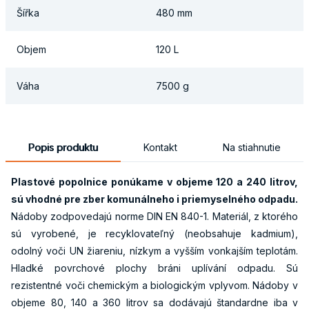
Šířka
480 mm
Objem
120 L
Váha
7500 g
Popis produktu
Kontakt
Na stiahnutie
Plastové popolnice ponúkame v objeme
120 a 240
litrov,
sú vhodné pre zber komunálneho i priemyselného odpadu.
Nádoby zodpovedajú norme DIN EN 840-1. Materiál, z ktorého
sú vyrobené, je recyklovateľný (neobsahuje kadmium),
odolný voči UN žiareniu, nízkym a vyšším vonkajším teplotám.
Hladké povrchové plochy bráni uplívání odpadu. Sú
rezistentné voči chemickým a biologickým vplyvom. Nádoby v
objeme 80, 140 a 360 litrov sa dodávajú štandardne iba v