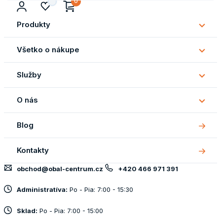
0
Produkty
Subm
Produ
Všetko o nákupe
Subm
Všetk
Služby
o
Subm
náku
Služb
O nás
Subm
O
Blog
nás
Kontakty
obchod@obal-centrum.cz
+420 466 971 391
Administratíva:
Po - Pia: 7:00 - 15:30
Sklad:
Po - Pia: 7:00 - 15:00