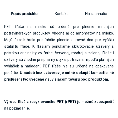
Popis produktu
Kontakt
Na stiahnutie
PET fľaše na mlieko sú určené pre plnenie mnohých
potravinárskych produktov, vhodné aj do automatov na mlieko.
Majú široké hrdlo pre ľahšie plnenie a rovné dno pre vyššiu
stabilitu fľaše. K fľašiam ponúkame skrutkovacie uzávery s
poistkou originality vo farbe: červenej, modrej a zelenej. Fľaše i
uzávery sú vhodné pre priamy styk s potravinami podľa platných
vyhlášok a nariadení. PET fľaše nie sú určené na opakované
použitie.
U nádob bez uzáverov je nutné dokúpiť kompatibilné
príslušenstvo uvedené v súvisiacom tovaru pod produktom.
Výrobu fliaš z recyklovaného PET (rPET) je možné zabezpečiť
na požiadanie.