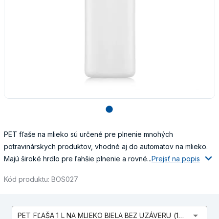
lens
PET fľaše na mlieko sú určené pre plnenie mnohých
potravinárskych produktov, vhodné aj do automatov na mlieko.
Majú široké hrdlo pre ľahšie plnenie a rovné...
Prejsť na popis
Kód produktu: BOS027
arrow_drop_down
PET FĽAŠA 1 L NA MLIEKO BIELA BEZ UZÁVERU (100 ks)