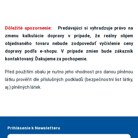
Dôležité upozornenie:
Predávajúci si vyhradzuje právo na
zmenu kalkulácie dopravy v prípade, že reálny objem
objednaného tovaru nebude zodpovedať vyčíslenie ceny
dopravy podľa e-shopu. V prípade zmien bude zákazník
kontaktovaný. Ďakujeme za pochopenie.
Před použitím obalu je nutno jeho vhodnost pro danou plněnou
látku prověřit dle příslušných podkladů (bezpečnostní list látky,
aj.) plněných látek.
Prihlásenie k Newsletteru