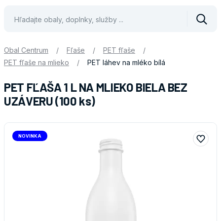
Vyhle
Obal Centrum
/
Fľaše
/
PET fľaše
/
PET fľaše na mlieko
/
PET láhev na mléko bílá
PET FĽAŠA 1 L NA MLIEKO BIELA BEZ
UZÁVERU (100 ks)
NOVINKA