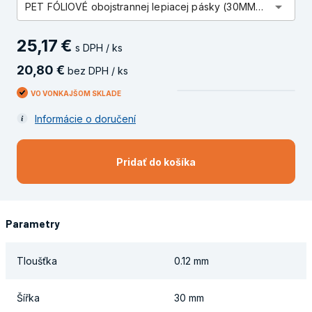
arrow_drop_down
PET FÓLIOVÉ obojstrannej lepiacej pásky (30MM X 50M)
25
,
17
€
s DPH / ks
20
,
80
€
bez DPH / ks
VO VONKAJŠOM SKLADE
Informácie o doručení
Pridať do košíka
Parametry
Tloušťka
0.12 mm
Šířka
30 mm