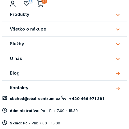
Produkty
Subm
Produ
Všetko o nákupe
Subm
Všetk
Služby
o
Subm
náku
Služb
O nás
Subm
O
Blog
nás
Kontakty
obchod@obal-centrum.cz
+420 466 971 391
Administratíva:
Po - Pia: 7:00 - 15:30
Sklad:
Po - Pia: 7:00 - 15:00