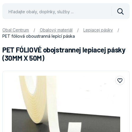
Vyhle
Obal Centrum
/
Obalový materiál
/
Lepiacej pásky
/
PET fóliová oboustranná lepící páska
PET FÓLIOVÉ obojstrannej lepiacej pásky
(30MM X 50M)