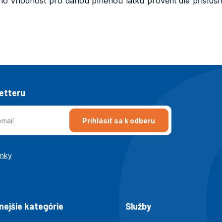
ho vhodnost pro danou plněnou látku prověřit dle přísluš
letteru
Prihlásiť sa k odberu
enky
ejšie kategórie
Služby