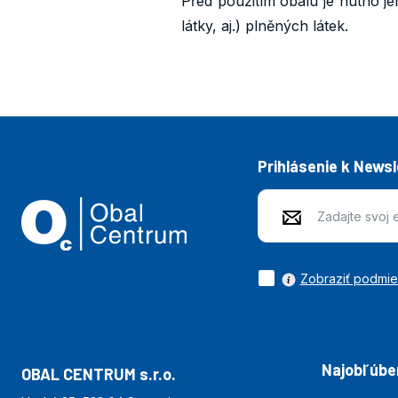
Před použitím obalu je nutno je
látky, aj.) plněných látek.
Prihlásenie k News
Zobraziť podmi
Najobľúben
OBAL CENTRUM s.r.o.