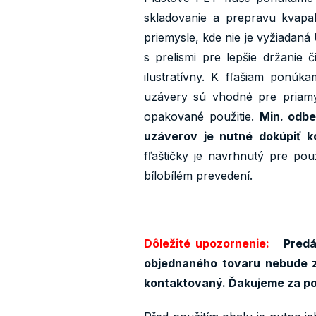
skladovanie a prepravu kvapa
priemysle, kde nie je vyžiadaná
s prelismi pre lepšie držanie
ilustratívny. K fľašiam ponúk
uzávery sú vhodné pre priamy
opakované použitie.
Min. odbe
uzáverov je nutné dokúpiť k
fľaštičky je navrhnutý pre p
bílobílém prevedení.
Dôležité upozornenie:
Predáv
objednaného tovaru nebude z
kontaktovaný. Ďakujeme za p