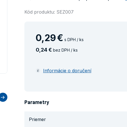
Kód produktu: SEZ007
0
,
29
€
s DPH / ks
0
,
24
€
bez DPH / ks
Informácie o doručení
Parametry
Priemer