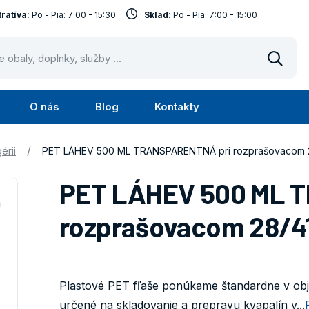
ratíva:
Po - Pia: 7:00 - 15:30
Sklad:
Po - Pia: 7:00 - 15:00
Vyhled
O nás
Blog
Kontakty
Submenu
Submenu
Služby
O
/
érii
PET LÁHEV 500 ML TRANSPARENTNÁ pri rozprašovacom 
nás
PET LÁHEV 500 ML 
rozprašovacom 28/4
Plastové PET fľaše ponúkame štandardne v obj
určené na skladovanie a prepravu kvapalín v...