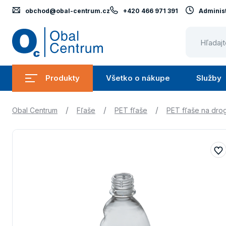
obchod@obal-centrum.cz
+420 466 971 391
Administ
Obal
Centrum
Produkty
Všetko o nákupe
Služby
Submenu
Submenu
Produkty
Všetko
/
/
/
Obal Centrum
Fľaše
PET fľaše
PET fľaše na drog
o
nákupe