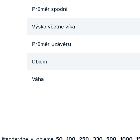
Průměr spodní
Výška včetně víka
Průměr uzávěru
Objem
Váha
 štandardne v objeme
50, 100, 250, 330, 500, 1000, 