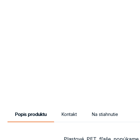
Popis produktu
Kontakt
Na stiahnutie
Plastové PET fľaše ponúkame