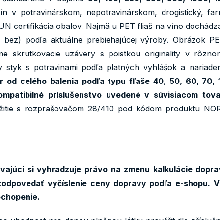
lín v potravinárskom, nepotravinárskom, drogistický, f
 UN certifikácia obalov. Najmä u PET fliaš na víno dochádz
 či bez) podľa aktuálne prebiehajúcej výroby. Obrázok PE
ame skrutkovacie uzávery s poistkou originality v rôzn
 styk s potravinami podľa platných vyhlášok a nariaden
r od celého balenia podľa typu fľaše 40, 50, 60, 70,
ompatibilné príslušenstvo uvedené v súvisiacom tov
oužitie s rozprašovačom 28/410 pod kódom produktu N
ajúci si vyhradzuje právo na zmenu kalkulácie dopra
odpovedať vyčíslenie ceny dopravy podľa e-shopu. V
ochopenie.