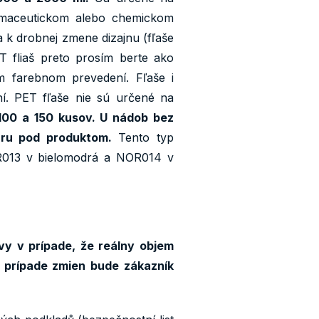
armaceutickom alebo chemickom
a k drobnej zmene dizajnu (fľaše
T fliaš preto prosím berte ako
om farebnom prevedení. Fľaše i
í. PET fľaše nie sú určené na
 100 a 150 kusov. U nádob bez
aru pod produktom.
Tento typ
OR013 v bielomodrá a NOR014 v
vy v prípade, že reálny objem
 prípade zmien bude zákazník