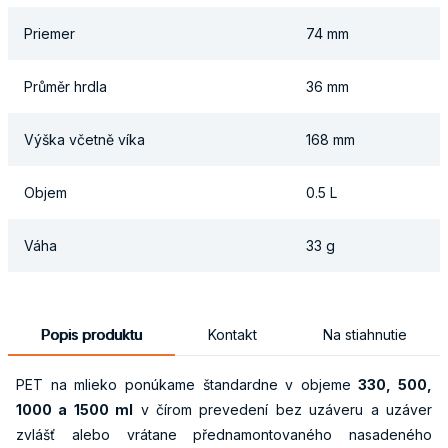
Priemer
74 mm
Průměr hrdla
36 mm
Výška včetně víka
168 mm
Objem
0.5 L
Váha
33 g
Popis produktu
Kontakt
Na stiahnutie
PET na mlieko ponúkame štandardne v objeme
330, 500,
1000 a 1500 ml
v čírom prevedení bez uzáveru a uzáver
zvlášť alebo vrátane přednamontovaného nasadeného