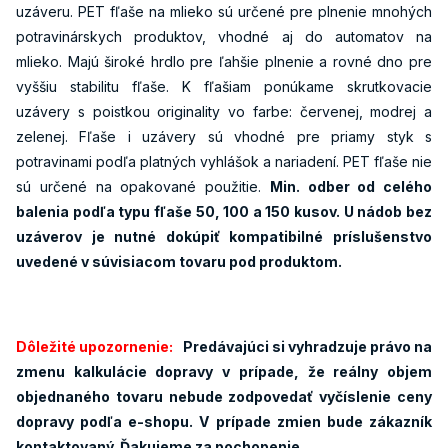
uzáveru. PET fľaše na mlieko sú určené pre plnenie mnohých
potravinárskych produktov, vhodné aj do automatov na
mlieko. Majú široké hrdlo pre ľahšie plnenie a rovné dno pre
vyššiu stabilitu fľaše. K fľašiam ponúkame skrutkovacie
uzávery s poistkou originality vo farbe: červenej, modrej a
zelenej. Fľaše i uzávery sú vhodné pre priamy styk s
potravinami podľa platných vyhlášok a nariadení. PET fľaše nie
sú určené na opakované použitie.
Min. odber od celého
balenia podľa typu fľaše 50, 100 a 150 kusov. U nádob bez
uzáverov je nutné dokúpiť kompatibilné príslušenstvo
uvedené v súvisiacom tovaru pod produktom.
Dôležité upozornenie:
Predávajúci si vyhradzuje právo na
zmenu kalkulácie dopravy v prípade, že reálny objem
objednaného tovaru nebude zodpovedať vyčíslenie ceny
dopravy podľa e-shopu. V prípade zmien bude zákazník
kontaktovaný. Ďakujeme za pochopenie.