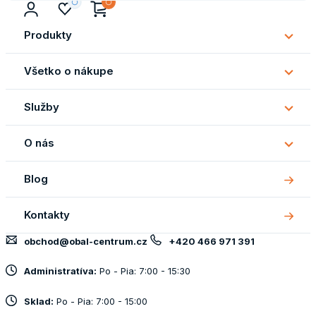
Produkty
Subm
Produ
Všetko o nákupe
Subm
Všetk
Služby
o
Subm
náku
Služb
O nás
Subm
O
Blog
nás
Kontakty
obchod@obal-centrum.cz
+420 466 971 391
Administratíva:
Po - Pia: 7:00 - 15:30
Sklad:
Po - Pia: 7:00 - 15:00