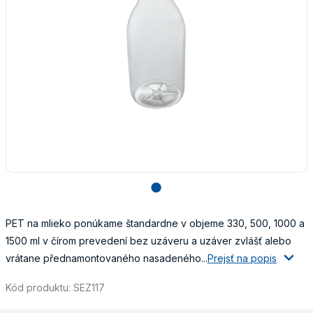
lens
PET na mlieko ponúkame štandardne v objeme 330, 500, 1000 a
1500 ml v čírom prevedení bez uzáveru a uzáver zvlášť alebo
vrátane přednamontovaného nasadeného...
Prejsť na popis
Kód produktu: SEZ117