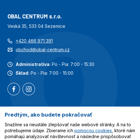
OBAL CENTRUM s.r.o.
Veská 35, 533 04 Sezemice
+420 466 971 391
obchod@obal-centrum.cz
Administratíva:
Po - Pia: 7:00 - 15:30
Sklad:
Po - Pia: 7:00 - 15:00
Predtým, ako budete pokračovať
Najobľúbenejšie kategórie
Snažíme sa neustále zlepšovať naše webové stránky. A na to
Služby
potrebujeme údaje. Zbierame ich
pomocou cookies
, ktoré nám
pomáhajú analyzovať návštevnosť a následne prispôsobovať