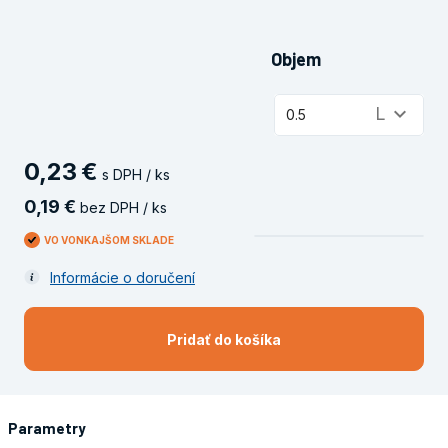
Objem
keyboard_arrow_down
L
0.5
0
,
23
€
s DPH / ks
0
,
19
€
bez DPH / ks
VO VONKAJŠOM SKLADE
Informácie o doručení
Pridať do košíka
Parametry