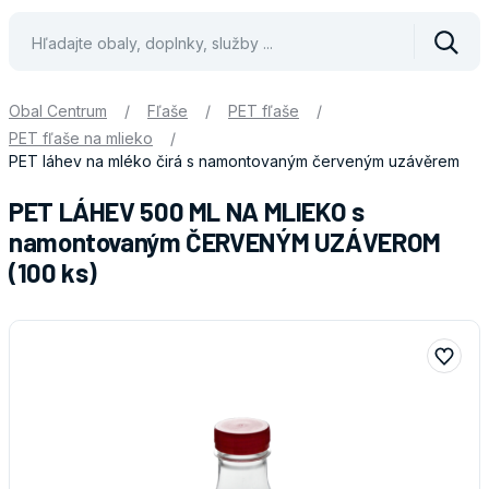
Vyhle
Obal Centrum
/
Fľaše
/
PET fľaše
/
PET fľaše na mlieko
/
PET láhev na mléko čirá s namontovaným červeným uzávěrem
PET LÁHEV 500 ML NA MLIEKO s
namontovaným ČERVENÝM UZÁVEROM
(100 ks)