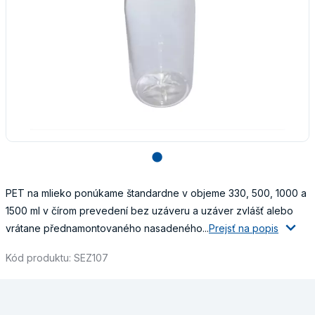
lens
PET na mlieko ponúkame štandardne v objeme 330, 500, 1000 a
1500 ml v čírom prevedení bez uzáveru a uzáver zvlášť alebo
vrátane přednamontovaného nasadeného...
Prejsť na popis
Kód produktu: SEZ107