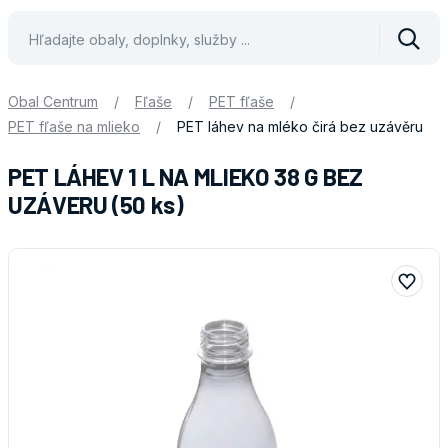
Vyhle
Obal Centrum
/
Fľaše
/
PET fľaše
/
PET fľaše na mlieko
/
PET láhev na mléko čirá bez uzávěru
PET LÁHEV 1 L NA MLIEKO 38 G BEZ
UZÁVERU (50 ks)