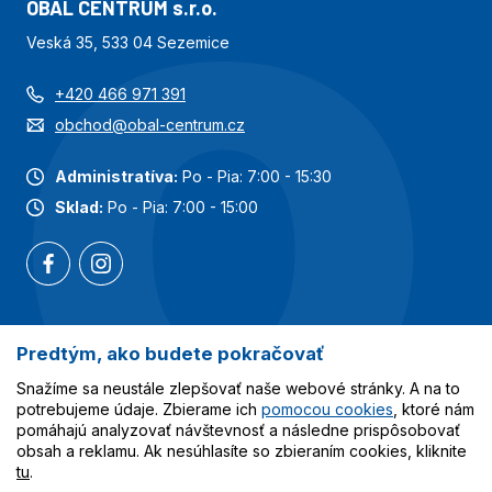
OBAL CENTRUM s.r.o.
Veská 35, 533 04 Sezemice
+420 466 971 391
obchod@obal-centrum.cz
Administratíva:
Po - Pia: 7:00 - 15:30
Sklad:
Po - Pia: 7:00 - 15:00
Predtým, ako budete pokračovať
Najobľúbenejšie kategórie
Snažíme sa neustále zlepšovať naše webové stránky. A na to
Služby
potrebujeme údaje. Zbierame ich
pomocou cookies
, ktoré nám
pomáhajú analyzovať návštevnosť a následne prispôsobovať
obsah a reklamu. Ak nesúhlasíte so zbieraním cookies, kliknite
Všetko o nákupe
tu
.