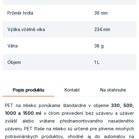
Průměr hrdla
36 mm
Výška včetně víka
234 mm
Váha
38 g
Objem
1 L
Popis produktu
Kontakt
Na stiahnutie
PET na mlieko ponúkame štandardne v objeme
330, 500,
1000 a 1500 ml
v čírom prevedení bez uzáveru a uzáver
zvlášť alebo vrátane přednamontovaného nasadeného
uzáveru. PET fľaše na mlieko sú určené pre plnenie mnohých
potravinárskych produktov, vhodné aj do automatov na