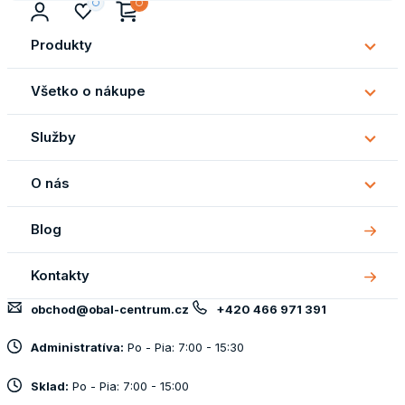
Produkty
Subm
Produ
Všetko o nákupe
Subm
Všetk
Služby
o
Subm
náku
Služb
O nás
Subm
O
Blog
nás
Kontakty
obchod@obal-centrum.cz
+420 466 971 391
Administratíva:
Po - Pia: 7:00 - 15:30
Sklad:
Po - Pia: 7:00 - 15:00