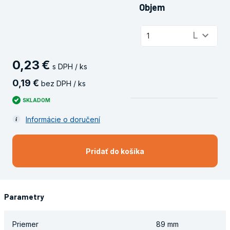
Objem
keyboard_arrow_down
L
1
0
,
23
€
s DPH / ks
0
,
19
€
bez DPH / ks
SKLADOM
Informácie o doručení
Pridať do košíka
Parametry
Priemer
89 mm