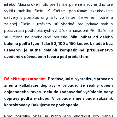
mlieko. Majú široké hrdlo pre ľahšie plnenie a rovné dno pre
vyššiu stabilitu fľaše. K fľašiam ponúkame skrutkovacie
uzávery s poistkou originality vo farbe: červenej, modrej a
zelenej. Fľaše i uzávery sú vhodné pre priamy styk s
potravinami podľa platných vyhlášok a nariadení. PET fľaše nie
sú určené na opakované použitie.
Min. odber od celého
balenia podľa typu fľaše 50, 100 a 150 kusov. U nádob bez
uzáverov je nutné dokúpiť kompatibilné príslušenstvo
uvedené v súvisiacom tovaru pod produktom.
Dôležité upozornenie:
Predávajúci si vyhradzuje právo na
zmenu kalkulácie dopravy v prípade, že reálny objem
objednaného tovaru nebude zodpovedať vyčíslenie ceny
dopravy podľa e-shopu. V prípade zmien bude zákazník
kontaktovaný. Ďakujeme za pochopenie.
Před použitím obalu je nutno jeho vhodnost pro danou