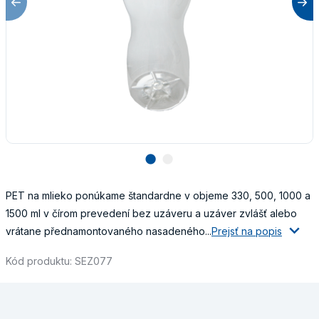
lens
lens
PET na mlieko ponúkame štandardne v objeme 330, 500, 1000 a
1500 ml v čírom prevedení bez uzáveru a uzáver zvlášť alebo
vrátane přednamontovaného nasadeného...
Prejsť na popis
Kód produktu: SEZ077