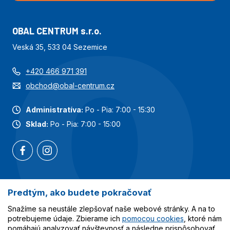
OBAL CENTRUM s.r.o.
Veská 35, 533 04 Sezemice
+420 466 971 391
obchod@obal-centrum.cz
Administratíva:
Po - Pia: 7:00 - 15:30
Sklad:
Po - Pia: 7:00 - 15:00
Predtým, ako budete pokračovať
Najobľúbenejšie kategórie
Snažíme sa neustále zlepšovať naše webové stránky. A na to
Služby
potrebujeme údaje. Zbierame ich
pomocou cookies
, ktoré nám
pomáhajú analyzovať návštevnosť a následne prispôsobovať