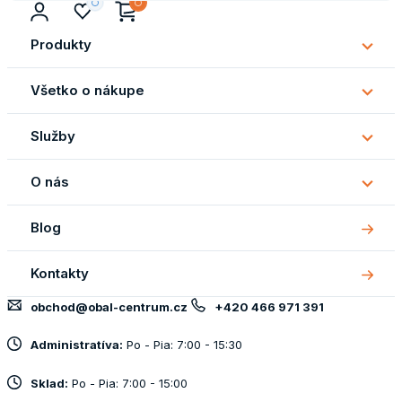
Produkty
Subm
Produ
Všetko o nákupe
Subm
Všetk
Služby
o
Subm
náku
Služb
O nás
Subm
O
Blog
nás
Kontakty
obchod@obal-centrum.cz
+420 466 971 391
Administratíva:
Po - Pia: 7:00 - 15:30
Sklad:
Po - Pia: 7:00 - 15:00