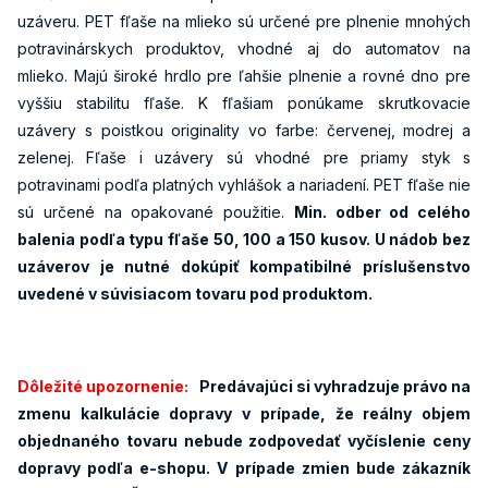
uzáveru. PET fľaše na mlieko sú určené pre plnenie mnohých
potravinárskych produktov, vhodné aj do automatov na
mlieko. Majú široké hrdlo pre ľahšie plnenie a rovné dno pre
vyššiu stabilitu fľaše. K fľašiam ponúkame skrutkovacie
uzávery s poistkou originality vo farbe: červenej, modrej a
zelenej. Fľaše i uzávery sú vhodné pre priamy styk s
potravinami podľa platných vyhlášok a nariadení. PET fľaše nie
sú určené na opakované použitie.
Min. odber od celého
balenia podľa typu fľaše 50, 100 a 150 kusov. U nádob bez
uzáverov je nutné dokúpiť kompatibilné príslušenstvo
uvedené v súvisiacom tovaru pod produktom.
Dôležité upozornenie:
Predávajúci si vyhradzuje právo na
zmenu kalkulácie dopravy v prípade, že reálny objem
objednaného tovaru nebude zodpovedať vyčíslenie ceny
dopravy podľa e-shopu. V prípade zmien bude zákazník