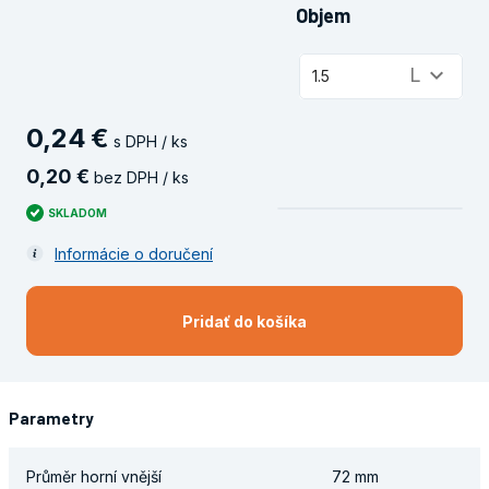
Objem
keyboard_arrow_down
L
1.5
0
,
24
€
s DPH / ks
0
,
20
€
bez DPH / ks
SKLADOM
Informácie o doručení
Pridať do košíka
Parametry
Průměr horní vnější
72 mm