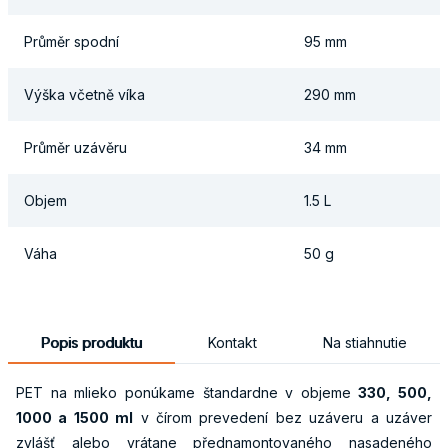
Průměr spodní
95 mm
Výška včetně víka
290 mm
Průměr uzávěru
34 mm
Objem
1.5 L
Váha
50 g
Popis produktu
Kontakt
Na stiahnutie
PET na mlieko ponúkame štandardne v objeme
330, 500,
1000 a 1500 ml
v čírom prevedení bez uzáveru a uzáver
zvlášť alebo vrátane přednamontovaného nasadeného