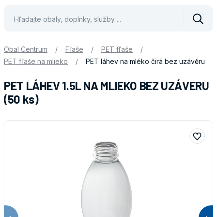
Vyhle
Obal Centrum
/
Fľaše
/
PET fľaše
/
PET fľaše na mlieko
/
PET láhev na mléko čirá bez uzávěru
PET LÁHEV 1.5L NA MLIEKO BEZ UZÁVERU
(50 ks)