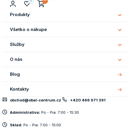
Produkty
Subm
Produ
Všetko o nákupe
Subm
Všetk
Služby
o
Subm
náku
Služb
O nás
Subm
O
Blog
nás
Kontakty
obchod@obal-centrum.cz
+420 466 971 391
Administratíva:
Po - Pia: 7:00 - 15:30
Sklad:
Po - Pia: 7:00 - 15:00