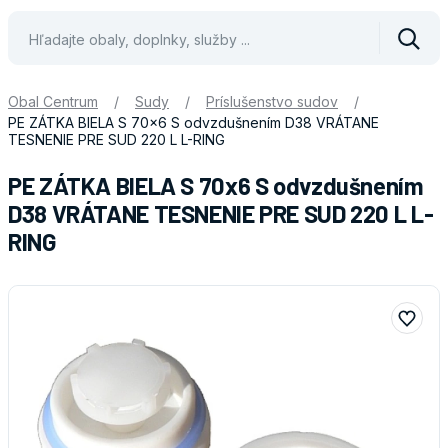
Vyhle
Obal Centrum
/
Sudy
/
Príslušenstvo sudov
/
PE ZÁTKA BIELA S 70x6 S odvzdušnením D38 VRÁTANE
TESNENIE PRE SUD 220 L L-RING
PE ZÁTKA BIELA S 70x6 S odvzdušnením
D38 VRÁTANE TESNENIE PRE SUD 220 L L-
RING