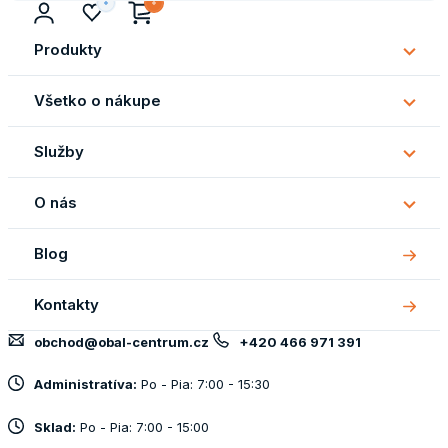
Produkty
Subm
Produ
Všetko o nákupe
Subm
Všetk
Služby
o
Subm
náku
Služb
O nás
Subm
O
Blog
nás
Kontakty
obchod@obal-centrum.cz
+420 466 971 391
Administratíva:
Po - Pia: 7:00 - 15:30
Sklad:
Po - Pia: 7:00 - 15:00