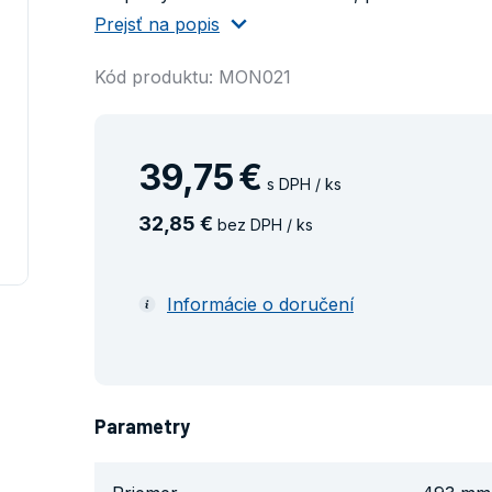
Prejsť na popis
Kód produktu: MON021
39
,
75
€
s DPH / ks
32
,
85
€
bez DPH / ks
Informácie o doručení
Parametry