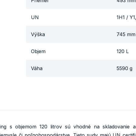
Priemer
493 mm
UN
1H1 / Y1
Výška
745 mm
Objem
120 L
Váha
5590 g
Ring s objemom 120 litrov sú vhodné na skladovanie a
emysle či poľnohospodárstve. Tieto sudy majú UN certifi