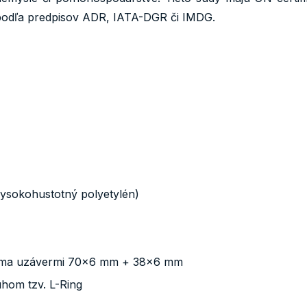
podľa predpisov ADR, IATA-DGR či IMDG.
ysokohustotný polyetylén)
voma uzávermi 70x6 mm + 38x6 mm
hom tzv. L-Ring