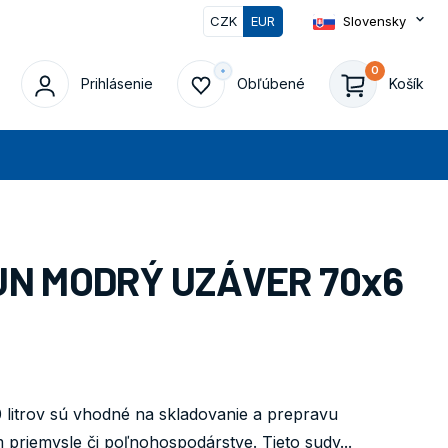
CZK
EUR
Slovensky
0
Prihlásenie
Obľúbené
Košík
at
 UN MODRÝ UZÁVER 70x6
 litrov sú vhodné na skladovanie a prepravu
priemysle či poľnohospodárstve. Tieto sudy...