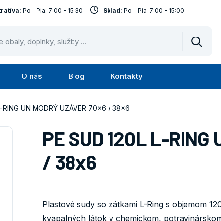
ratíva:
Po - Pia: 7:00 - 15:30
Sklad:
Po - Pia: 7:00 - 15:00
Vyhled
O nás
Blog
Kontakty
Submenu
Submenu
Služby
O
L-RING UN MODRÝ UZÁVER 70x6 / 38x6
nás
PE SUD 120L L-RING
/ 38x6
Plastové sudy so zátkami L-Ring s objemom 120
kvapalných látok v chemickom, potravinárskom 