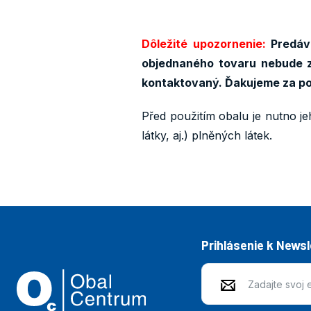
Dôležité upozornenie:
Predáva
objednaného tovaru nebude z
kontaktovaný. Ďakujeme za p
Před použitím obalu je nutno je
látky, aj.) plněných látek.
Prihlásenie k News