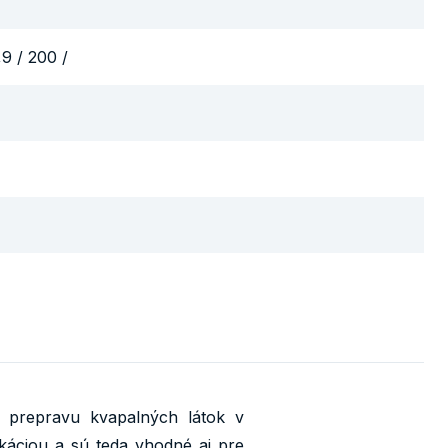
,9 / 200 /
 prepravu kvapalných látok v
káciou a sú teda vhodné aj pre