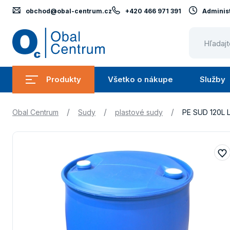
obchod@obal-centrum.cz
+420 466 971 391
Administ
Obal
Centrum
Produkty
Všetko o nákupe
Služby
Submenu
Submenu
Produkty
Všetko
/
/
/
Obal Centrum
Sudy
plastové sudy
PE SUD 120L 
o
nákupe