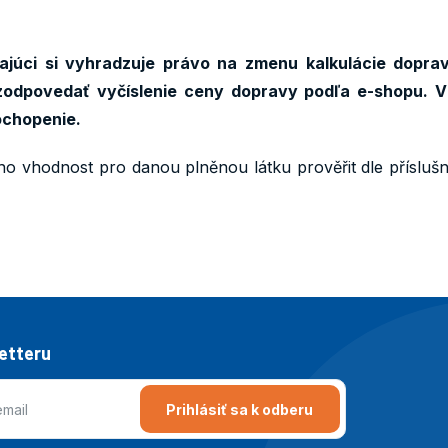
júci si vyhradzuje právo na zmenu kalkulácie doprav
odpovedať vyčíslenie ceny dopravy podľa e-shopu. V
ochopenie.
ho vhodnost pro danou plněnou látku prověřit dle přísluš
letteru
Prihlásiť sa k odberu