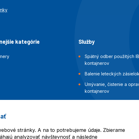
enky
ejšie kategórie
Služby
jnery
Spätný odber použitých I
kontajnerov
Balenie leteckých zásielo
Umývanie, čistenie a opra
kontajnerov
Inšpekcia a skúšky tesnost
kontajnerov
ať
Balenie námorných zásiel
ebové stránky. A na to potrebujeme údaje. Zbierame
áhajú analyzovať návštevnosť a následne