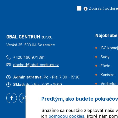
Zobraziť podmi
Najobľúben
OBAL CENTRUM s.r.o.
Veská 35, 533 04 Sezemice
IBC konta
Sudy
+420 466 971 391
obchod@obal-centrum.cz
Fľaše
Kanistre
Administratíva:
Po - Pia: 7:00 - 15:30
Vedierka
Sklad:
Po - Pia: 7:00 - 15:00
Predtým, ako budete pokračov
Snažíme sa neustále zlepšovať naše w
ich
pomocou cookies
, ktoré nám pom