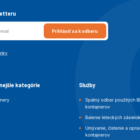
letteru
Prihlásiť sa k odberu
enky
ejšie kategórie
Služby
jnery
Spätný odber použitých I
kontajnerov
Balenie leteckých zásielo
Umývanie, čistenie a opra
kontajnerov