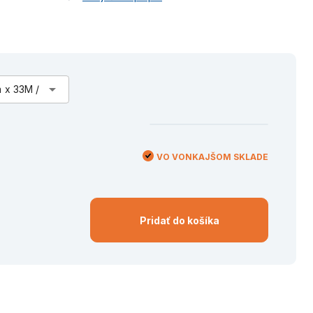
arrow_drop_down
 x 33M /
VO VONKAJŠOM SKLADE
Pridať do košíka