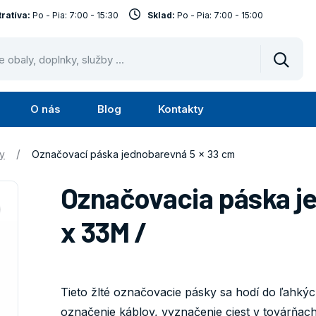
ratíva:
Po - Pia: 7:00 - 15:30
Sklad:
Po - Pia: 7:00 - 15:00
Vyhled
O nás
Blog
Kontakty
Submenu
Submenu
Služby
O
/
y
Označovací páska jednobarevná 5 x 33 cm
nás
Označovacia páska j
x 33M /
Tieto žlté označovacie pásky sa hodí do ľahký
označenie káblov, vyznačenie ciest v továrňach 