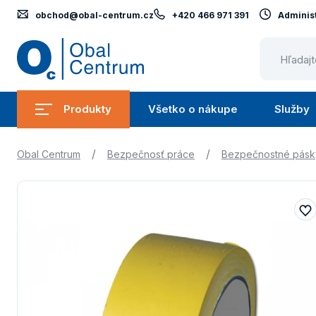
obchod@obal-centrum.cz
+420 466 971 391
Administ
Obal
Centrum
Produkty
Všetko o nákupe
Služby
Submenu
Submenu
Produkty
Všetko
/
/
Obal Centrum
Bezpečnosť práce
Bezpečnostné pásk
o
nákupe