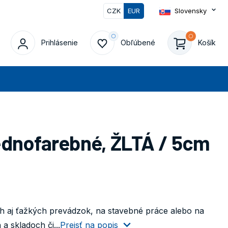
CZK
EUR
Slovensky
Prihlásenie
Obľúbené
Košík
at
ednofarebné, ŽLTÁ / 5cm
ch aj ťažkých prevádzok, na stavebné práce alebo na
a skladoch či...
Prejsť na popis