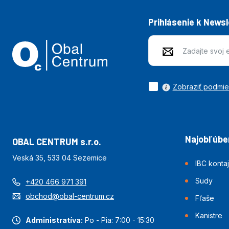
Prihlásenie k News
Zobraziť podmi
Najobľúben
OBAL CENTRUM s.r.o.
Veská 35, 533 04 Sezemice
IBC konta
Sudy
+420 466 971 391
obchod@obal-centrum.cz
Fľaše
Kanistre
Administratíva:
Po - Pia: 7:00 - 15:30