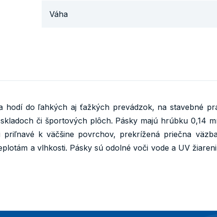
Váha
sa hodí do ľahkých aj ťažkých prevádzok, na stavebné pr
 skladoch či športových plôch. Pásky majú hrúbku 0,14 m
mi priľnavé k väčšine povrchov, prekrížená priečna väzba
lotám a vlhkosti. Pásky sú odolné voči vode a UV žiareni