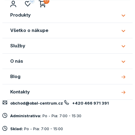
Produkty
Subm
Produ
Všetko o nákupe
Subm
Všetk
Služby
o
Subm
náku
Služb
O nás
Subm
O
Blog
nás
Kontakty
obchod@obal-centrum.cz
+420 466 971 391
Administratíva:
Po - Pia: 7:00 - 15:30
Sklad:
Po - Pia: 7:00 - 15:00