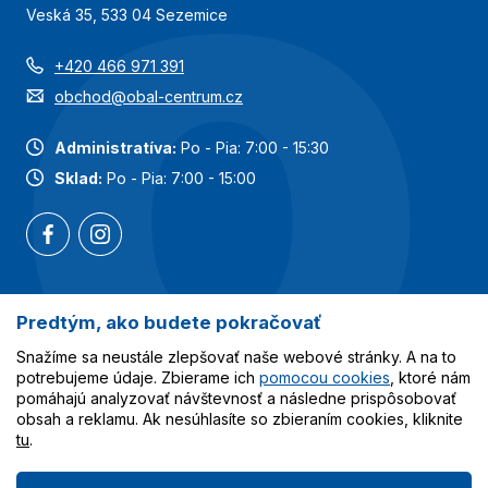
Veská 35, 533 04 Sezemice
+420 466 971 391
obchod@obal-centrum.cz
Administratíva:
Po - Pia: 7:00 - 15:30
Sklad:
Po - Pia: 7:00 - 15:00
Predtým, ako budete pokračovať
Najobľúbenejšie kategórie
Snažíme sa neustále zlepšovať naše webové stránky. A na to
Služby
potrebujeme údaje. Zbierame ich
pomocou cookies
, ktoré nám
pomáhajú analyzovať návštevnosť a následne prispôsobovať
obsah a reklamu. Ak nesúhlasíte so zbieraním cookies, kliknite
Všetko o nákupe
tu
.