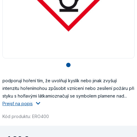
lens
podporují hoření tím, že uvolňují kyslík nebo jinak zvyšují
intenzitu hořenímohou způsobit vznícení nebo zesílení požáru při
styku s hořlavými látkamioznačují se symbolem plamene nad...
Prejsť na popis
Kód produktu: ERO400