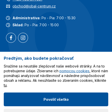
obchod@obal-centrum.cz
Administratíva:
Po - Pia: 7:00 - 15:30
Sklad:
Po - Pia: 7:00 - 15:00
Predtým, ako budete pokračovať
Najobľúbenejšie kategórie
Snažíme sa neustále zlepšovať naše webové stránky. A na to
Služby
potrebujeme údaje. Zbierame ich
pomocou cookies
, ktoré nám
pomáhajú analyzovať návštevnosť a následne prispôsobovať
obsah a reklamu. Ak nesúhlasíte so zbieraním cookies, kliknite
Všetko o nákupe
tu
.
Povoliť všetko