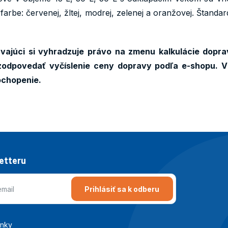
farbe: červenej, žltej, modrej, zelenej a oranžovej. Štand
ajúci si vyhradzuje právo na zmenu kalkulácie dopra
odpovedať vyčíslenie ceny dopravy podľa e-shopu. V
ochopenie.
letteru
Prihlásiť sa k odberu
enky