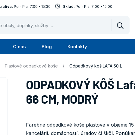
ratíva:
Po - Pia: 7:00 - 15:30
Sklad:
Po - Pia: 7:00 - 15:00
Vyhled
O nás
Blog
Kontakty
Submenu
Submenu
Služby
O
/
Plastové odpadkové koše
Odpadkový koš LAFA 50 L
nás
ODPADKOVÝ KÔŠ Lafa 
66 CM, MODRÝ
Farebné odpadkové koše plastové v objeme 15 
kancelárií, domácností, úradov či škôl. Ponúkam