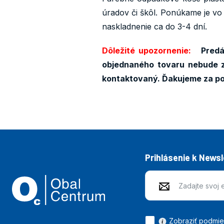
úradov či škôl. Ponúkame je vo 
naskladnenie ca do 3-4 dní.
Dôležité upozornenie:
Predáv
objednaného tovaru nebude z
kontaktovaný. Ďakujeme za p
Prihlásenie k News
Zobraziť podmi