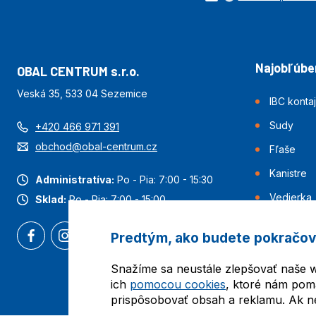
Najobľúben
OBAL CENTRUM s.r.o.
Veská 35, 533 04 Sezemice
IBC konta
Sudy
+420 466 971 391
obchod@obal-centrum.cz
Fľaše
Kanistre
Administratíva:
Po - Pia: 7:00 - 15:30
Vedierka
Sklad:
Po - Pia: 7:00 - 15:00
Predtým, ako budete pokračov
Snažíme sa neustále zlepšovať naše w
ich
pomocou cookies
, ktoré nám pom
prispôsobovať obsah a reklamu. Ak nes