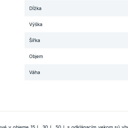
Dĺžka
Výška
Šířka
Objem
Váha
vé v objeme 15 L, 30 L, 50 L s odklápacím vekom sú vho