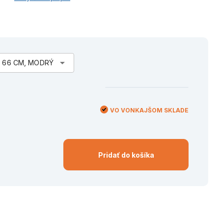
arrow_drop_down
X 66 CM, MODRÝ
VO VONKAJŠOM SKLADE
Pridať do košíka