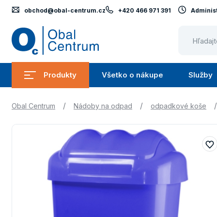
obchod@obal-centrum.cz
+420 466 971 391
Administ
Obal
Centrum
Produkty
Všetko o nákupe
Služby
Submenu
Submenu
Produkty
Všetko
/
/
/
Obal Centrum
Nádoby na odpad
odpadkové koše
o
nákupe