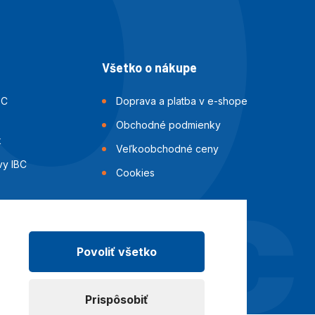
Všetko o nákupe
BC
Doprava a platba v e-shope
Obchodné podmienky
k
Veľkoobchodné ceny
vy IBC
Cookies
i IBC
ok
Povoliť všetko
Prispôsobiť