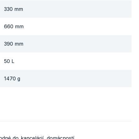
330 mm
660 mm
390 mm
50 L
1470 g
dné do kancelárií, domácností,