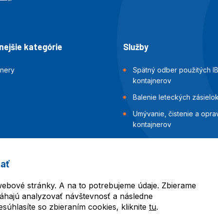
ejšie kategórie
Služby
jnery
Spätný odber použitých I
kontajnerov
Balenie leteckých zásielo
Umývanie, čistenie a opra
kontajnerov
Inšpekcia a skúšky tesnost
kontajnerov
ať
Balenie námorných zásiel
ebové stránky. A na to potrebujeme údaje. Zbierame
áhajú analyzovať návštevnosť a následne
úhlasíte so zbieraním cookies, kliknite
tu
.