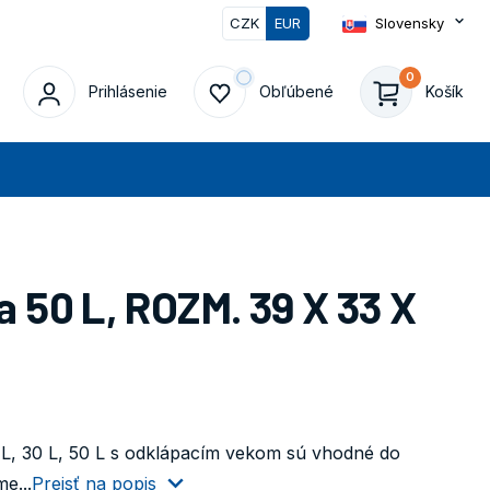
CZK
EUR
Slovensky
0
Prihlásenie
Obľúbené
Košík
at
50 L, ROZM. 39 X 33 X
L, 30 L, 50 L s odklápacím vekom sú vhodné do
e...
Prejsť na popis