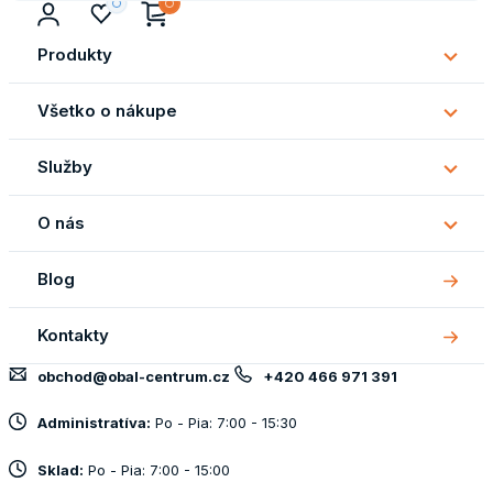
Produkty
Subm
Produ
Všetko o nákupe
Subm
Všetk
Služby
o
Subm
náku
Služb
O nás
Subm
O
Blog
nás
Kontakty
obchod@obal-centrum.cz
+420 466 971 391
Administratíva:
Po - Pia: 7:00 - 15:30
Sklad:
Po - Pia: 7:00 - 15:00