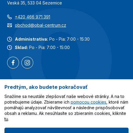
Veská 35, 533 04 Sezemice
+420 466 971 391
obchod@obal-centrum.cz
Administratíva:
Po - Pia: 7:00 - 15:30
Sklad:
Po - Pia: 7:00 - 15:00
Predtým, ako budete pokračovať
Najobľúbenejšie kategórie
Snažíme sa neustále zlepšovať naše webové stránky. A na to
Služby
potrebujeme údaje. Zbierame ich
pomocou cookies
, ktoré nám
pomáhajú analyzovať návštevnosť a následne prispôsobovať
obsah a reklamu. Ak nesúhlasíte so zbieraním cookies, kliknite
Všetko o nákupe
tu
.