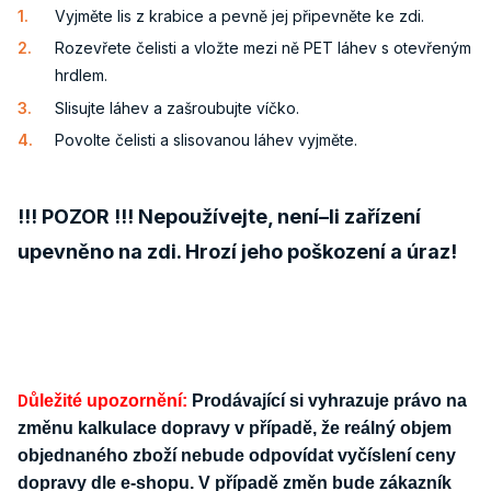
Vyjměte lis z krabice a pevně jej připevněte ke zdi.
Rozevřete čelisti a vložte mezi ně PET láhev s otevřeným
hrdlem.
Slisujte láhev a zašroubujte víčko.
Povolte čelisti a slisovanou láhev vyjměte.
!!! POZOR !!! Nepoužívejte, není–li zařízení
upevněno na zdi.
Hrozí jeho poškození a úraz!
ůležité upozornění:
Prodávající si vyhrazuje právo na
D
změnu kalkulace dopravy v případě, že reálný objem
objednaného zboží nebude odpovídat vyčíslení ceny
dopravy dle e-shopu. V případě změn bude zákazník