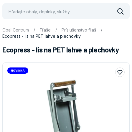
Vyhle
Obal Centrum
/
Fľaše
/
Príslušenstvo fliaš
/
Ecopress - lis na PET lahve a plechovky
Ecopress - lis na PET lahve a plechovky
NOVINKA