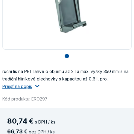
lens
ruční lis na PET láhve o objemu až 2 l a max. výšky 350 mmlis na
tradiční hliníkové plechovky s kapacitou až 0,6 l, pro...
Prejsť na popis
Kód produktu: ERO297
80
,
74
€
s DPH / ks
66
,
73
€
bez DPH / ks