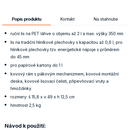
Popis produktu
Kontakt
Na stiahnutie
ruční lis na PET láhve o objemu až 2 l a max. výšky 350 mm
lis na tradiční hliníkové plechovky s kapacitou až 0,6 l, pro
hliníkové plechovky tzv. energetické nápoje s průměrem
do 45 mm
pro papírové kartony do 1 l
kovový rám s pákovým mechanizmem, kovová montážní
deska, kovové lisovací čelisti, připevňovací vruty a
hmoždinky
rozmery: š 15,8 x v 49 x h 12,5 cm
hmotnost 2,5 kg
Návod k použití: