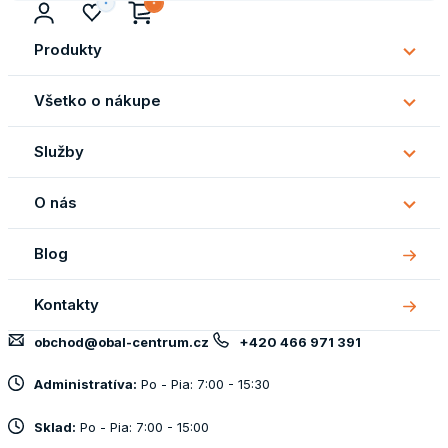
Produkty
Subm
Produ
Všetko o nákupe
Subm
Všetk
Služby
o
Subm
náku
Služb
O nás
Subm
O
Blog
nás
Kontakty
obchod@obal-centrum.cz
+420 466 971 391
Administratíva:
Po - Pia: 7:00 - 15:30
Sklad:
Po - Pia: 7:00 - 15:00