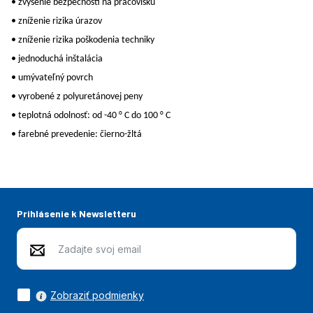
• zvýšenie bezpečnosti na pracovisku
• zníženie rizika úrazov
• zníženie rizika poškodenia techniky
• jednoduchá inštalácia
• umývateľný povrch
• vyrobené z polyuretánovej peny
• teplotná odolnosť: od -40 ° C do 100 ° C
• farebné prevedenie: čierno-žltá
Prihlásenie k Newsletteru
Zobraziť podmienky